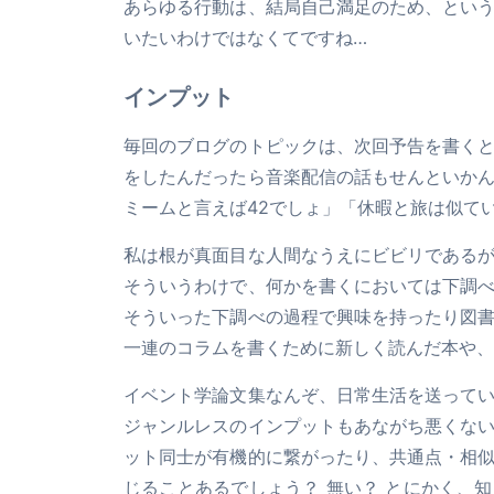
あらゆる行動は、結局自己満足のため、とい
いたいわけではなくてですね…
インプット
毎回のブログのトピックは、次回予告を書く
をしたんだったら音楽配信の話もせんといか
ミームと言えば42でしょ」「休暇と旅は似て
私は根が真面目な人間なうえにビビリである
そういうわけで、何かを書くにおいては下調
そういった下調べの過程で興味を持ったり図
一連のコラムを書くために新しく読んだ本や、
イベント学論文集なんぞ、日常生活を送って
ジャンルレスのインプットもあながち悪くな
ット同士が有機的に繋がったり、共通点・相
じることあるでしょう？ 無い？ とにかく、