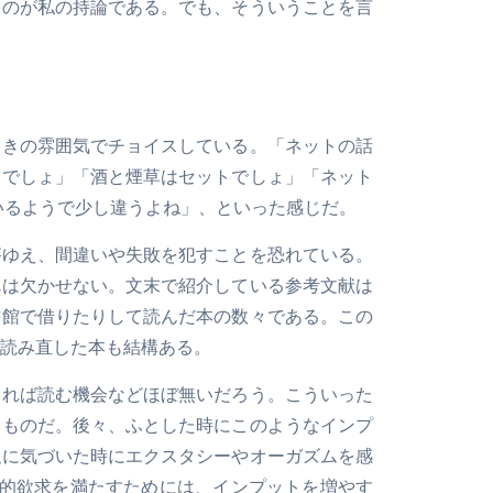
うのが私の持論である。でも、そういうことを言
ときの雰囲気でチョイスしている。「ネットの話
んでしょ」「酒と煙草はセットでしょ」「ネット
いるようで少し違うよね」、といった感じだ。
がゆえ、間違いや失敗を犯すことを恐れている。
べは欠かせない。文末で紹介している参考文献は
書館で借りたりして読んだ本の数々である。この
読み直した本も結構ある。
いれば読む機会などほぼ無いだろう。こういった
いものだ。後々、ふとした時にこのようなインプ
似に気づいた時にエクスタシーやオーガズムを感
知的欲求を満たすためには、インプットを増やす