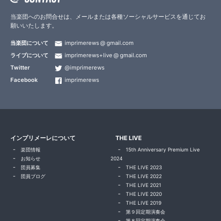
当楽団へのお問合せは、メールまたは各種ソーシャルサービスを通じてお
願いいたします。
当楽団について
imprimerews
gmail.com
ライブについて
imprimerews+live
gmail.com
Twitter
@imprimerews
Facebook
imprimerews
インプリメーレについて
THE LIVE
楽団情報
15th Anniversary Premium Live
お知らせ
2024
団員募集
THE LIVE 2023
団員ブログ
THE LIVE 2022
THE LIVE 2021
THE LIVE 2020
THE LIVE 2019
第９回定期演奏会
第８回定期演奏会