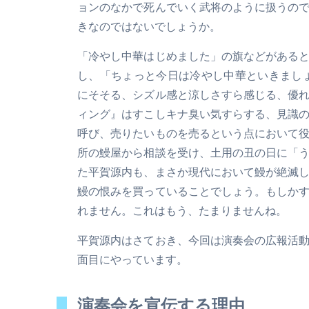
ョンのなかで死んでいく武将のように扱うの
きなのではないでしょうか。
「冷やし中華はじめました」の旗などがある
し、「ちょっと今日は冷やし中華といきまし
にそそる、シズル感と涼しさすら感じる、優
ィング』はすこしキナ臭い気すらする、見識
呼び、売りたいものを売るという点において
所の鰻屋から相談を受け、土用の丑の日に「
た平賀源内も、まさか現代において鰻が絶滅
鰻の恨みを買っていることでしょう。もしか
れません。これはもう、たまりませんね。
平賀源内はさておき、今回は演奏会の広報活
面目にやっています。
演奏会を宣伝する理由