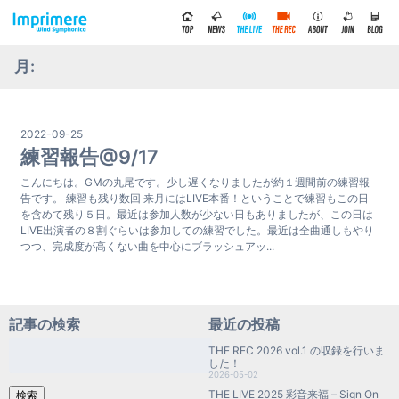
月:
2022-09-25
練習報告@9/17
こんにちは。GMの丸尾です。少し遅くなりましたが約１週間前の練習報
告です。 練習も残り数回 来月にはLIVE本番！ということで練習もこの日
を含めて残り５日。最近は参加人数が少ない日もありましたが、この日は
LIVE出演者の８割ぐらいは参加しての練習でした。最近は全曲通しもやり
つつ、完成度が高くない曲を中心にブラッシュアッ...
記事の検索
最近の投稿
検
THE REC 2026 vol.1 の収録を行いま
索:
した！
2026-05-02
THE LIVE 2025 彩音来福 – Sign On
検索