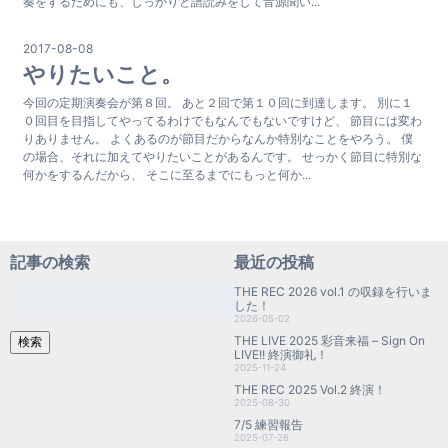
奏をするためにも、しっかりと譜読みをして音源聞い...
2017-08-08
やりたいこと。
今回の定期演奏会が第８回。 あと２回で第１０回に到達します。 別に１
０回目を目指してやってるわけでもなんでもないですけど、 節目には変わ
りありません。 よくあるのが節目だからなんか特別なことをやろう。 僕
の場合、それに加えてやりたいことがあるんです。 せっかく節目に特別な
何かをするんだから、 そこに至るまでにもっと何か...
記事の検索
最近の投稿
検
THE REC 2026 vol.1 の収録を行いま
索:
した！
2026-05-02
THE LIVE 2025 彩音来福 – Sign On
検索
LIVE!! 終演御礼！
2025-11-24
THE REC 2025 Vol.2 終演！
2025-08-30
7/5 練習報告
2025-07-26