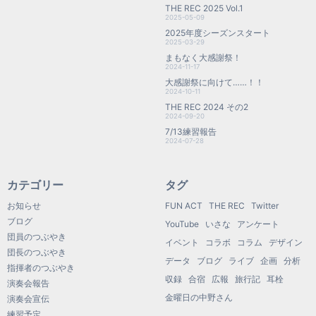
THE REC 2025 Vol.1
2025-05-09
2025年度シーズンスタート
2025-03-29
まもなく大感謝祭！
2024-11-17
大感謝祭に向けて……！！
2024-10-11
THE REC 2024 その2
2024-09-20
7/13練習報告
2024-07-28
カテゴリー
タグ
お知らせ
FUN ACT
THE REC
Twitter
ブログ
YouTube
いさな
アンケート
団員のつぶやき
イベント
コラボ
コラム
デザイン
団長のつぶやき
データ
ブログ
ライブ
企画
分析
指揮者のつぶやき
収録
合宿
広報
旅行記
耳栓
演奏会報告
金曜日の中野さん
演奏会宣伝
練習予定