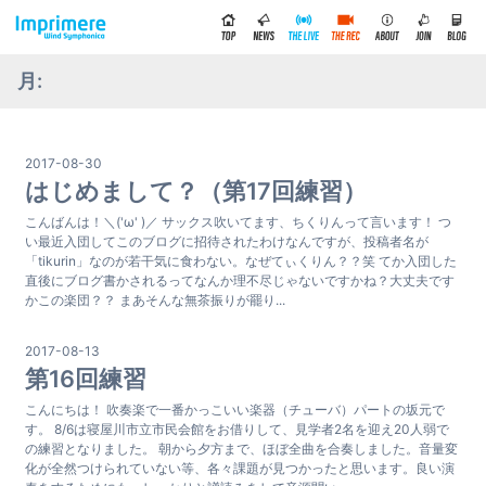
月:
2017-08-30
はじめまして？（第17回練習）
こんばんは！＼('ω' )／ サックス吹いてます、ちくりんって言います！ つ
い最近入団してこのブログに招待されたわけなんですが、投稿者名が
「tikurin」なのが若干気に食わない。なぜてぃくりん？？笑 てか入団した
直後にブログ書かされるってなんか理不尽じゃないですかね？大丈夫です
かこの楽団？？ まあそんな無茶振りが罷り...
2017-08-13
第16回練習
こんにちは！ 吹奏楽で一番かっこいい楽器（チューバ）パートの坂元で
す。 8/6は寝屋川市立市民会館をお借りして、見学者2名を迎え20人弱で
の練習となりました。 朝から夕方まで、ほぼ全曲を合奏しました。音量変
化が全然つけられていない等、各々課題が見つかったと思います。良い演