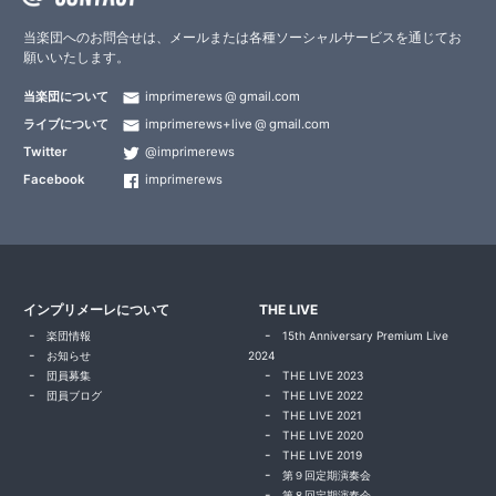
当楽団へのお問合せは、メールまたは各種ソーシャルサービスを通じてお
願いいたします。
当楽団について
imprimerews
gmail.com
ライブについて
imprimerews+live
gmail.com
Twitter
@imprimerews
Facebook
imprimerews
インプリメーレについて
THE LIVE
楽団情報
15th Anniversary Premium Live
お知らせ
2024
団員募集
THE LIVE 2023
団員ブログ
THE LIVE 2022
THE LIVE 2021
THE LIVE 2020
THE LIVE 2019
第９回定期演奏会
第８回定期演奏会