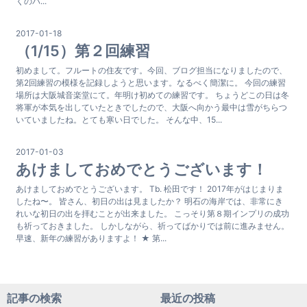
くのパ...
2017-01-18
（1/15）第２回練習
初めまして。フルートの住友です。今回、ブログ担当になりましたので、
第2回練習の模様を記録しようと思います。なるべく簡潔に。 今回の練習
場所は大阪城音楽堂にて。年明け初めての練習です。 ちょうどこの日は冬
将軍が本気を出していたときでしたので、大阪へ向かう最中は雪がちらつ
いていましたね。とても寒い日でした。 そんな中、15...
2017-01-03
あけましておめでとうございます！
あけましておめでとうございます。 Tb. 松田です！ 2017年がはじまりま
したね〜。 皆さん、初日の出は見ましたか？ 明石の海岸では、非常にき
れいな初日の出を拝むことが出来ました。 こっそり第８期インプリの成功
も祈っておきました。 しかしながら、祈ってばかりでは前に進みません。
早速、新年の練習がありますよ！ ★ 第...
記事の検索
最近の投稿