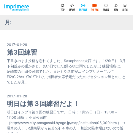
月:
2017-01-29
第3回練習
下書きのまま投稿を忘れてました、Saxophones大西です。 1/29(日)、3月
下旬並みの暖かさと、良い日でした(帰る頃は雨でしたが…) 練習場所は、
尼崎市の小田公民館でした。またもや名前が… インプリメー ""ル""
Fl2/Cl2/As1/Ts1/Tb1で、指揮者欠席予定だったのでセクション練とのこと
でしたが見...
2017-01-28
明日は第３回練習だよ！
明日はインプリ第３回の練習日です。 日時： 1月29日（日） 13:00～
17:00 場所： 小田公民館
（http://www.city.amagasaki.hyogo.jp/map/institution/05_009.html） →
電車の人： JR尼崎駅から徒歩5分 → 車の人： 施設の駐車場はないので近