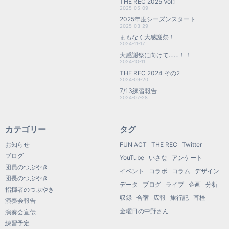
THE REC 2025 Vol.1
2025-05-09
2025年度シーズンスタート
2025-03-29
まもなく大感謝祭！
2024-11-17
大感謝祭に向けて……！！
2024-10-11
THE REC 2024 その2
2024-09-20
7/13練習報告
2024-07-28
カテゴリー
タグ
お知らせ
FUN ACT
THE REC
Twitter
ブログ
YouTube
いさな
アンケート
団員のつぶやき
イベント
コラボ
コラム
デザイン
団長のつぶやき
データ
ブログ
ライブ
企画
分析
指揮者のつぶやき
収録
合宿
広報
旅行記
耳栓
演奏会報告
金曜日の中野さん
演奏会宣伝
練習予定