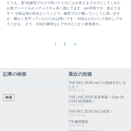
どうも、第1回練習ブログで同パートの二人が笑えるブログにしてくれた
お陰でハードルがメチャクチャ高く感じてます、per井筒です。覚えてま
す？ 今回は僕が担当ということで、練習ブログ書いていこうと思います
が、暖かく見守っていただければ幸いです。今回はどのバンド紹介してや
ろうかな。 さて、今回の練習なんですがとにかく参加者が...
1
2
→
記事の検索
最近の投稿
検
THE REC 2026 vol.1 の収録を行いま
索:
した！
2026-05-02
THE LIVE 2025 彩音来福 – Sign On
検索
LIVE!! 終演御礼！
2025-11-24
THE REC 2025 Vol.2 終演！
2025-08-30
7/5 練習報告
2025-07-26