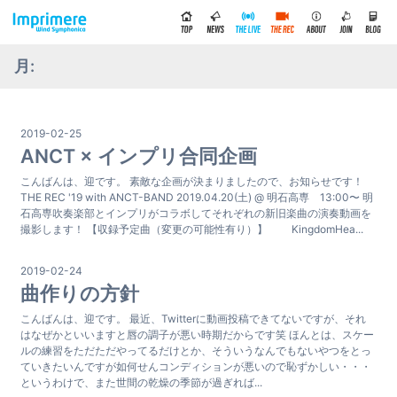
月:
2019-02-25
ANCT × インプリ合同企画
こんばんは、迎です。 素敵な企画が決まりましたので、お知らせです！
THE REC '19 with ANCT-BAND 2019.04.20(土) @ 明石高専 13:00〜 明
石高専吹奏楽部とインプリがコラボしてそれぞれの新旧楽曲の演奏動画を
撮影します！ 【収録予定曲（変更の可能性有り）】 KingdomHea...
2019-02-24
曲作りの方針
こんばんは、迎です。 最近、Twitterに動画投稿できてないですが、それ
はなぜかといいますと唇の調子が悪い時期だからです笑 ほんとは、スケー
ルの練習をただただやってるだけとか、そういうなんでもないやつをとっ
ていきたいんですが如何せんコンディションが悪いので恥ずかしい・・・
というわけで、また世間の乾燥の季節が過ぎれば...