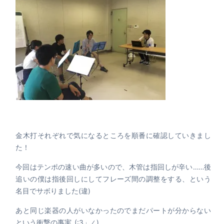
金木打それぞれで気になるところを順番に確認していきまし
た！
今回はテンポの速い曲が多いので、木管は指回しが辛い……後
追いの僕は指後回しにしてフレーズ間の調整をする、という
名目でサボりました(違)
あと同じ楽器の人がいなかったのでまだパートが分からない
という衝撃の事実_(:3」∠)_