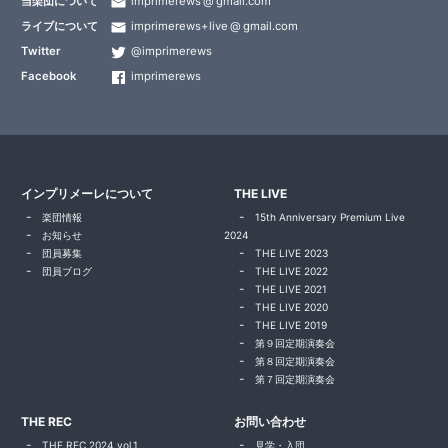
当楽団について
imprimerews
gmail.com
ライブについて
imprimerews+live
gmail.com
Twitter
@imprimerews
Facebook
imprimerews
インプリメーレについて
THE LIVE
楽団情報
15th Anniversary Premium Live
お知らせ
2024
団員募集
THE LIVE 2023
団員ブログ
THE LIVE 2022
THE LIVE 2021
THE LIVE 2020
THE LIVE 2019
第９回定期演奏会
第８回定期演奏会
第７回定期演奏会
THE REC
お問い合わせ
THE REC 2024 vol.1
見学・入団