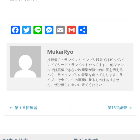
Facebook
Twitter
Line
Messenger
Email
Gmail
共
有
MukaiRyo
指揮者 / トランペット インプリ以外ではビッグバ
ンドでリードトランペットやってます。 他ジャン
ルでは真似できない吹奏楽が持つ自由度を伝える
べく、日々インプリの音楽を創っております。ラ
イブこそ全て。生の演奏に勝るものはありませ
ん。ぜひ僕らに会いに来てください！
第１５回練習
第16回練習