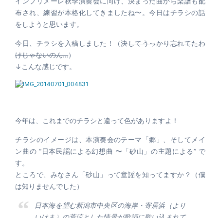
インプリメーレ秋季演奏会に向け、決まった曲から楽譜も配
布され、練習が本格化してきましたね〜。今日はチラシの話
をしようと思います。
今日、チラシを入稿しました！（
決してうっかり忘れてたわ
けじゃないのん…
）
↓こんな感じです。
今年は、これまでのチラシと違って色がありますよ！
チラシのイメージは、本演奏会のテーマ「郷」、そしてメイ
ン曲の “日本民謡による幻想曲 〜「砂山」の主題による” で
す。
ところで、みなさん「砂山」って童謡を知ってますか？（僕
は知りませんでした）
日本海を望む新潟市中央区の海岸・寄居浜（より
いはま）の荒涼とした情景が歌詞に歌い込まれて