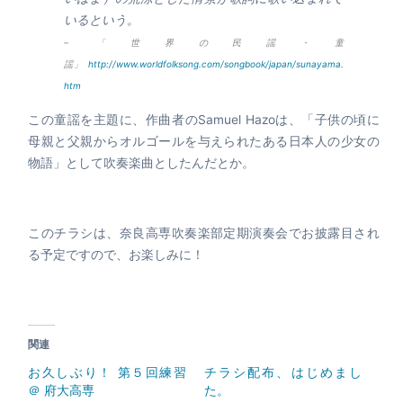
いるという。
– 「世界の民謡・童
謡」
http://www.worldfolksong.com/songbook/japan/sunayama.
htm
この童謡を主題に、作曲者のSamuel Hazoは、「子供の頃に
母親と父親からオルゴールを与えられたある日本人の少女の
物語」として吹奏楽曲としたんだとか。
このチラシは、奈良高専吹奏楽部定期演奏会でお披露目され
る予定ですので、お楽しみに！
関連
お久しぶり！ 第５回練習
チラシ配布、はじめまし
＠ 府大高専
た。