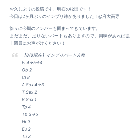
お久しぶりの投稿です。明石の松田です！
今日は2ヶ月ぶりのインプリ練がありました！@府大高専
徐々に今期のメンバーも固まってきています。
まだまだ、足りないパートもありますので、興味があれば是
非団員にお声がけください！
【8/8現在】インプリパート人数
Fl 4→5→4
Ob 2
Cl 8
A.Sax 4→3
T.Sax 2
B.Sax 1
Tp 4
Tb 3→5
Hr 3
Eu 2
Tu 3