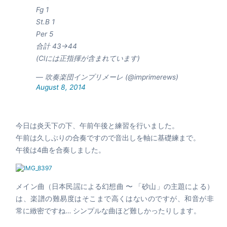
Fg 1
St.B 1
Per 5
合計 43→44
(Clには正指揮が含まれています)
— 吹奏楽団インプリメーレ (@imprimerews)
August 8, 2014
今日は炎天下の下、午前午後と練習を行いました。
午前は久しぶりの合奏ですので音出しを軸に基礎練まで。
午後は4曲を合奏しました。
メイン曲（日本民謡による幻想曲 〜 「砂山」の主題による）
は、楽譜の難易度はそこまで高くはないのですが、和音が非
常に緻密ですね… シンプルな曲ほど難しかったりします。