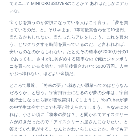
でミニ…？ MINI CROSSOVERのことか？ あれはたしかにデカ
いな。
宝くじを買うのが習慣になっている人はこう言う。「夢を買
っているのだ」と。そりゃまぁ、1等前後賞合わせて10億円。
当たるかもしれない、当たったらアレをしよう、これを買お
う、とワクワクする時間を買っているのだ、と言われれば、
安いものなのかもしれない。たとえその確率が2000万分の1
であっても。 さすがに興ざめする確率なので俺はジャンボミ
ニを買っている次第だ。1等前後賞合わせて5000万円。人生
がぶっ壊れない、ほどよい金額だ。
ところで最近、「将来の夢」≒就きたい職業ってのはどうなん
だろうか、と思う。宇宙飛行士になるのが夢の少年は、宇宙
飛行士になったら夢が雲散霧消してしまうし、YouTuberが夢
の中学生は今すぐにでも夢が叶えられてしまう。 ちなみにお
れは、小さい頃に「将来の夢は？」と聞かれてアイスクリー
ムが好きだったので「アイスクリーム屋さんになりたい」と
答えていた気がする。なんとかわいらしいことか。今でもア