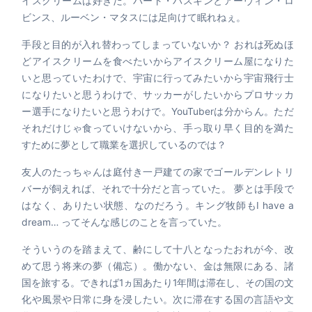
イスクリームは好きだ。バート・バスキンとアーヴィン・ロ
ビンス、ルーベン・マタスには足向けて眠れねぇ。
手段と目的が入れ替わってしまっていないか？ おれは死ぬほ
どアイスクリームを食べたいからアイスクリーム屋になりた
いと思っていたわけで、宇宙に行ってみたいから宇宙飛行士
になりたいと思うわけで、サッカーがしたいからプロサッカ
ー選手になりたいと思うわけで。YouTuberは分からん。ただ
それだけじゃ食っていけないから、手っ取り早く目的を満た
すために夢として職業を選択しているのでは？
友人のたっちゃんは庭付き一戸建ての家でゴールデンレトリ
バーが飼えれば、それで十分だと言っていた。 夢とは手段で
はなく、ありたい状態、なのだろう。キング牧師もI have a
dream… ってそんな感じのことを言っていた。
そういうのを踏まえて、齢にして十八となったおれが今、改
めて思う将来の夢（備忘）。働かない、金は無限にある、諸
国を旅する。できれば1ヵ国あたり1年間は滞在し、その国の文
化や風景や日常に身を浸したい。次に滞在する国の言語や文