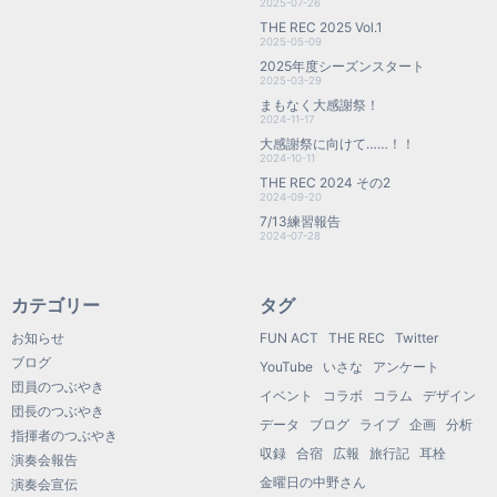
2025-07-26
THE REC 2025 Vol.1
2025-05-09
2025年度シーズンスタート
2025-03-29
まもなく大感謝祭！
2024-11-17
大感謝祭に向けて……！！
2024-10-11
THE REC 2024 その2
2024-09-20
7/13練習報告
2024-07-28
カテゴリー
タグ
お知らせ
FUN ACT
THE REC
Twitter
ブログ
YouTube
いさな
アンケート
団員のつぶやき
イベント
コラボ
コラム
デザイン
団長のつぶやき
データ
ブログ
ライブ
企画
分析
指揮者のつぶやき
収録
合宿
広報
旅行記
耳栓
演奏会報告
金曜日の中野さん
演奏会宣伝