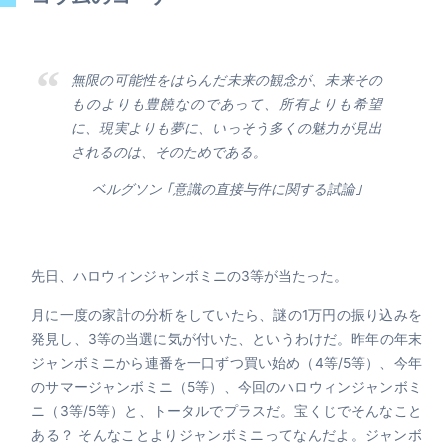
無限の可能性をはらんだ未来の観念が、未来その
ものよりも豊饒なのであって、所有よりも希望
に、現実よりも夢に、いっそう多くの魅力が見出
されるのは、そのためである。
ベルグソン ｢意識の直接与件に関する試論｣
先日、ハロウィンジャンボミニの3等が当たった。
月に一度の家計の分析をしていたら、謎の1万円の振り込みを
発見し、3等の当選に気が付いた、というわけだ。昨年の年末
ジャンボミニから連番を一口ずつ買い始め（4等/5等）、今年
のサマージャンボミニ（5等）、今回のハロウィンジャンボミ
ニ（3等/5等）と、トータルでプラスだ。宝くじでそんなこと
ある？ そんなことよりジャンボミニってなんだよ。ジャンボ