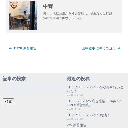
中野
博士。地獄の底から社会復帰し、それなりに順風
満帆な生活に困惑している。
11/28 練習報告
山中霧中に凍えて迷う
記事の検索
最近の投稿
検
THE REC 2026 vol.1 の収録を行いま
索:
した！
2026-05-02
THE LIVE 2025 彩音来福 – Sign On
検索
LIVE!! 終演御礼！
2025-11-24
THE REC 2025 Vol.2 終演！
2025-08-30
7/5 練習報告