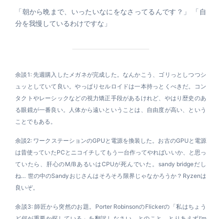
「朝から晩まで、いったいなにをなさってるんです？」 「自
分を我慢しているわけですな」
余談1: 先週購入したメガネが完成した。なんかこう、ゴリっとしつつシ
ュッとしていて良い。やっぱりセルロイドは一本持っとくべきだ。コン
タクトやレーシックなどの視力矯正手段があるけれど、やはり歴史のあ
る眼鏡が一番良い。人体から遠いということは、自由度が高い、という
ことでもある。
余談2: ワークステーションのGPUと電源を換装した。お古のGPUと電源
は昔使っていたPCとニコイチしてもう一台作ってやればいいか、と思っ
ていたら、肝心のM/BあるいはCPUが死んでいた。sandy bridgeだし
ね… 世の中のSandyおじさんはそろそろ限界じゃなかろうか？Ryzenは
良いぞ。
余談3: 師匠から突然のお題。Porter RobinsonのFlickerの「私はちょう
ど何が重要か探している」を翻訳しなさい、とのこと。とりあえずI’m