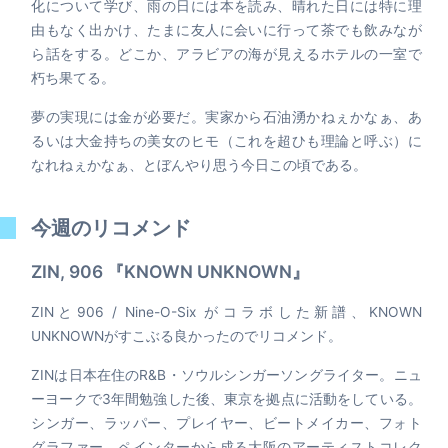
化について学び、雨の日には本を読み、晴れた日には特に理
由もなく出かけ、たまに友人に会いに行って茶でも飲みなが
ら話をする。どこか、アラビアの海が見えるホテルの一室で
朽ち果てる。
夢の実現には金が必要だ。実家から石油湧かねぇかなぁ、あ
るいは大金持ちの美女のヒモ（これを超ひも理論と呼ぶ）に
なれねぇかなぁ、とぼんやり思う今日この頃である。
今週のリコメンド
ZIN, 906 『KNOWN UNKNOWN』
ZINと906 / Nine-O-Six がコラボした新譜、KNOWN
UNKNOWNがすこぶる良かったのでリコメンド。
ZINは日本在住のR&B・ソウルシンガーソングライター。ニュ
ーヨークで3年間勉強した後、東京を拠点に活動をしている。
シンガー、ラッパー、プレイヤー、ビートメイカー、フォト
グラファー、ペインターから成る大阪のアーティストコレク