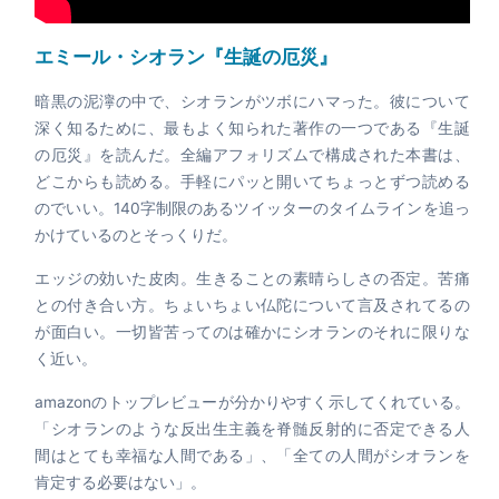
エミール・シオラン『生誕の厄災』
暗黒の泥濘の中で、シオランがツボにハマった。彼について
深く知るために、最もよく知られた著作の一つである『生誕
の厄災』を読んだ。全編アフォリズムで構成された本書は、
どこからも読める。手軽にパッと開いてちょっとずつ読める
のでいい。140字制限のあるツイッターのタイムラインを追っ
かけているのとそっくりだ。
エッジの効いた皮肉。生きることの素晴らしさの否定。苦痛
との付き合い方。ちょいちょい仏陀について言及されてるの
が面白い。一切皆苦ってのは確かにシオランのそれに限りな
く近い。
amazonのトップレビューが分かりやすく示してくれている。
「シオランのような反出生主義を脊髄反射的に否定できる人
間はとても幸福な人間である」、「全ての人間がシオランを
肯定する必要はない」。