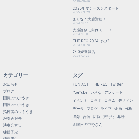
2025-05-09
2025年度シーズンスタート
2025-03-29
まもなく大感謝祭！
2024-11-17
大感謝祭に向けて……！！
2024-10-11
THE REC 2024 その2
2024-09-20
7/13練習報告
2024-07-28
カテゴリー
タグ
お知らせ
FUN ACT
THE REC
Twitter
ブログ
YouTube
いさな
アンケート
団員のつぶやき
イベント
コラボ
コラム
デザイン
団長のつぶやき
データ
ブログ
ライブ
企画
分析
指揮者のつぶやき
収録
合宿
広報
旅行記
耳栓
演奏会報告
金曜日の中野さん
演奏会宣伝
練習予定
練習報告