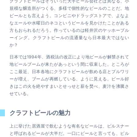
クラフトビールはそういった大手ビール会社とは異なる、小
規模な醸造所がつくる、多様で個性的なビールのことだ。地
ビールとも言えよう。コンビニやドラッグストアで、よなよ
なエールや水曜日のネコというビールを見かけたことがある
方もおられるだろう。作っているのは軽井沢のヤッホーブル
ーイング。クラフトビールの流通量なら日本最大ではない
か？
日本では1994年、酒税法の改正により地ビールが解禁されて
地ビールブームが来たがあっという間に収束した。ところが
ここ最近、日本各地にクラフトビールが飲める店とブルワリ
ーが増え、ブームが再燃している、ように見える。ビール好
きはこの火を絶やすまいとせっせと薪を焚べ、麦汁を沸騰さ
せている。
クラフトビールの魅力
上に挙げた居酒屋で飲むような有名なビールは、ピルスナー
と呼ばれるビールが大半だ。一口にビールと言っても、ピル