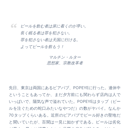
ビールを飲む者は床に着くのが早い。
長く眠る者は罪を犯さない。
罪を犯さない者は天国に行ける。
よってビールを飲もう！
マルチン・ルター
思想家、宗教改革者
先日、東京は両国にあるビアパブ、POPEYEに行った。連休中
ということもあってか、まだ夕方前にも関わらず店内は人で
いっぱいで、陽気な声で溢れていた。POPEYEはタップ（ビー
ルを注ぐための蛇口みたいなやつだ）の数がヤバイ。なんか
70タップくらいある。近所のビアパブでビール好きの聖地だ
と聞いていたが、百聞は一見に如かずである。ビールは劣化