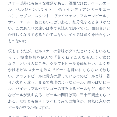
スナー以外にも色々な種類がある。酒類だけに。ペールエー
ル、ベルジャンホワイト、IPA（インディアンペールエー
ル）、セゾン、スタウト、ヴァイツェン、フルーツビール、
サワーエール… 他にもいっぱいある。細分化するときりがな
い。このあたりの違いは本でも読んで調べてね。面倒臭いと
か詳しくなりすぎるとかではない。イイ男は多くを語らない
ものなのだ…
僕もそうだが、ピルスナーの苦味がダメだという方もいるだ
ろう。極度乾燥を飲んで「苦くね？こんなもんよく飲む
な？」という人にこそ、クラフトビールを勧めたい。よく見
かけるピルスナーを飲んでビールを嫌いにならないで欲し
い。クラフトビールは貴方の思っているそのビールと味・香
りが大きく違う。まるで珈琲のようなビール、酸っぱいビー
ル、パイナップルやマンゴーの甘みあるビールなど、個性的
なビールが沢山ある。ビールの間口は実に三十三間堂くらい
ある。ぜひとも色々トライしてみては如何か。お気に入りの
ビールが見つかるはずだ。