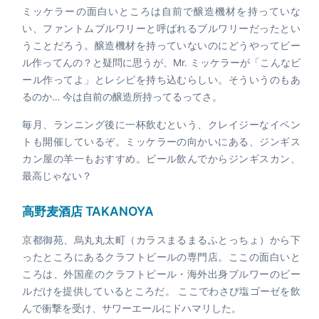
ミッケラーの面白いところは自前で醸造機材を持っていな
い、ファントムブルワリーと呼ばれるブルワリーだったとい
うことだろう。醸造機材を持っていないのにどうやってビー
ル作ってんの？と疑問に思うが、Mr. ミッケラーが「こんなビ
ール作ってよ」とレシピを持ち込むらしい。そういうのもあ
るのか… 今は自前の醸造所持ってるってさ。
毎月、ランニング後に一杯飲むという、クレイジーなイベン
トも開催しているぞ。ミッケラーの向かいにある、ジンギス
カン屋の羊一もおすすめ。ビール飲んでからジンギスカン、
最高じゃない？
高野麦酒店 TAKANOYA
京都御苑、烏丸丸太町（カラスまるまるふとっちょ）から下
ったところにあるクラフトビールの専門店。ここの面白いと
ころは、外国産のクラフトビール・海外出身ブルワーのビー
ルだけを提供しているところだ。 ここでわさび塩ゴーゼを飲
んで衝撃を受け、サワーエールにドハマリした。