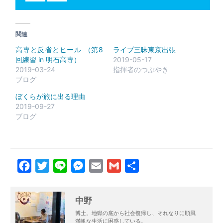
関連
高専と反省とヒール （第8
ライブ三昧東京出張
回練習 in 明石高専）
2019-05-17
2019-03-24
指揮者のつぶやき
ブログ
ぼくらが旅に出る理由
2019-09-27
ブログ
Facebook
Twitter
Line
Messenger
Email
Gmail
共
有
中野
博士。地獄の底から社会復帰し、それなりに順風
満帆な生活に困惑している。