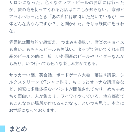
サロンになった。色々なクラフトビールのお店には行った
が、髪の毛を切ってくれるお店はここしか知らない。 京都ビ
アラボへ行ったとき「あの店には取引いただいているが、一
体どんな店なんですか？」と聞かれた。そりゃ疑問に思うわ
な。
雰囲気は開放的で超気楽。 つまみも美味い。音楽のチョイス
も良い。もちろんビールも美味い。タップで注いでくれる国
産のビールの他に、珍しい外国産のビールやサイダーなんか
もあり、いつ行っても色々な楽しみ方ができる。
サッカー中継、英会話、ボードゲーム大会、落語＆講談、シ
ルクスクリーンでTシャツ作り、ちょっとオトナな講演会な
ど、頻繁に多種多様なイベントが開催されており、めちゃめ
ちゃ面白い。人が集まり、ワイワイやっている。地方都市で
もこんな良い場所が作れるんだなぁ、といつも思う。本当に
お世話になっております。
まとめ