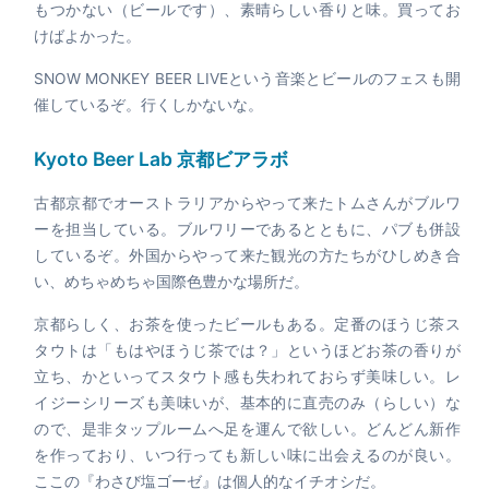
もつかない（ビールです）、素晴らしい香りと味。買ってお
けばよかった。
SNOW MONKEY BEER LIVEという音楽とビールのフェスも開
催しているぞ。行くしかないな。
Kyoto Beer Lab 京都ビアラボ
古都京都でオーストラリアからやって来たトムさんがブルワ
ーを担当している。ブルワリーであるとともに、パブも併設
しているぞ。外国からやって来た観光の方たちがひしめき合
い、めちゃめちゃ国際色豊かな場所だ。
京都らしく、お茶を使ったビールもある。定番のほうじ茶ス
タウトは「もはやほうじ茶では？」というほどお茶の香りが
立ち、かといってスタウト感も失われておらず美味しい。レ
イジーシリーズも美味いが、基本的に直売のみ（らしい）な
ので、是非タップルームへ足を運んで欲しい。どんどん新作
を作っており、いつ行っても新しい味に出会えるのが良い。
ここの『わさび塩ゴーゼ』は個人的なイチオシだ。