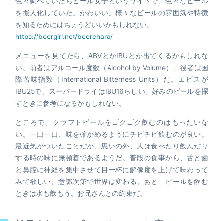
色々調べていたらビール女子というサイトで、色々なビール
を擬人化していた。かわいい。様々なビールの雰囲気や特徴
を知るためにはちょうどいいかもしれない。
https://beergirl.net/beerchara/
メニューを見てたら、ABVとかIBUとか出てくるかもしれな
い。前者はアルコール度数（Alcohol by Volume）、後者は国
際苦味指数（International Bitterness Units）だ。エビスが
IBU25で、スーパードライはIBU16らしい。好みのビールを探
すときに参考になるかもしれない。
ところで、クラフトビールをゴクゴク飲むのはもったいな
い。一口一口、味を確かめるようにチビチビ飲むのが良い。
最近気がついたことだが、思いの外、人は食べたり飲んだり
する時の味に無頓着であるようだ。普段の食事から、舌と歯
と鼻腔に神経を集中させて目一杯に解像度を上げて味わって
みて欲しい。意識次第で世界は変わる。あと、ビールを飲む
ときは水も飲もう。お兄さんとの約束だ。