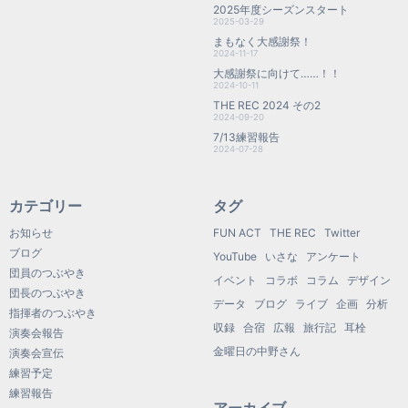
2025年度シーズンスタート
2025-03-29
まもなく大感謝祭！
2024-11-17
大感謝祭に向けて……！！
2024-10-11
THE REC 2024 その2
2024-09-20
7/13練習報告
2024-07-28
カテゴリー
タグ
お知らせ
FUN ACT
THE REC
Twitter
ブログ
YouTube
いさな
アンケート
団員のつぶやき
イベント
コラボ
コラム
デザイン
団長のつぶやき
データ
ブログ
ライブ
企画
分析
指揮者のつぶやき
収録
合宿
広報
旅行記
耳栓
演奏会報告
金曜日の中野さん
演奏会宣伝
練習予定
練習報告