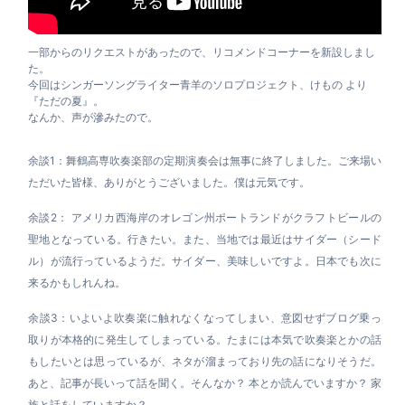
一部からのリクエストがあったので、リコメンドコーナーを新設しまし
た。
今回はシンガーソングライター青羊のソロプロジェクト、けもの より
『ただの夏』。
なんか、声が滲みたので。
余談1：舞鶴高専吹奏楽部の定期演奏会は無事に終了しました。ご来場い
ただいた皆様、ありがとうございました。僕は元気です。
余談2： アメリカ西海岸のオレゴン州ポートランドがクラフトビールの
聖地となっている。行きたい。また、当地では最近はサイダー（シード
ル）が流行っているようだ。サイダー、美味しいですよ。日本でも次に
来るかもしれんね。
余談3：いよいよ吹奏楽に触れなくなってしまい、意図せずブログ乗っ
取りが本格的に発生してしまっている。たまには本気で吹奏楽とかの話
もしたいとは思っているが、ネタが溜まっており先の話になりそうだ。
あと、記事が長いって話を聞く。そんなか？ 本とか読んでいますか？ 家
族と話をしていますか？