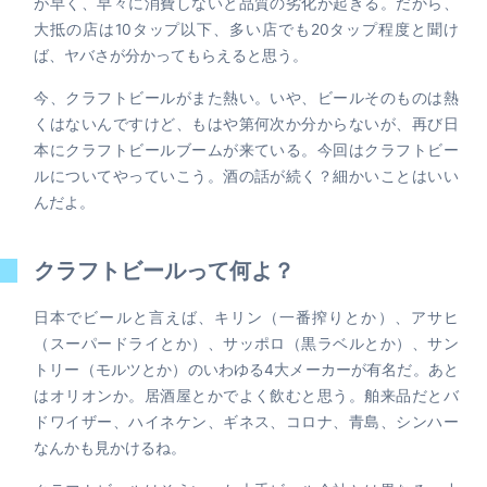
が早く、早々に消費しないと品質の劣化が起きる。だから、
大抵の店は10タップ以下、多い店でも20タップ程度と聞け
ば、ヤバさが分かってもらえると思う。
今、クラフトビールがまた熱い。いや、ビールそのものは熱
くはないんですけど、もはや第何次か分からないが、再び日
本にクラフトビールブームが来ている。今回はクラフトビー
ルについてやっていこう。酒の話が続く？細かいことはいい
んだよ。
クラフトビールって何よ？
日本でビールと言えば、キリン（一番搾りとか）、アサヒ
（スーパードライとか）、サッポロ（黒ラベルとか）、サン
トリー（モルツとか）のいわゆる4大メーカーが有名だ。あと
はオリオンか。居酒屋とかでよく飲むと思う。舶来品だとバ
ドワイザー、ハイネケン、ギネス、コロナ、青島、シンハー
なんかも見かけるね。