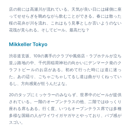
店の前には高瀬川が流れている。天気が良い日には縁側に座
ってせせらぎを眺めながら飲むことができる。春には散った
桜の花弁が川を流れ、これはもう見事としか言いようのない
花筏が見られる。そしてビール。最高だな？
Mikkeller Tokyo
渋谷道玄坂、109の裏手のクラブや風俗店・ラブホテルが立ち
並ぶ路地の中、千代田稲荷神社の向かいにデンマーク発のク
ラフトビールのお店がある。初めて行った時には道に迷っ
た。あの辺り、ごちゃごちゃしてるし道は曲がりくねってい
るし、方向感覚が狂うんだよな。
20のタップにミッケラーのみならず、世界中のビールが提供
されている。一階のオープンテラスの他、二階ではゆっくり
座れる席もある。行く度、いつもオープンテラス席では多種
多様な国籍の人がワイワイガヤガヤとやっており、パブ感が
スゴい。