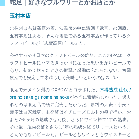
蛇足｜好きなブルワリーとかお店とか
玉村本店
北信州は志賀高原の麓、渋温泉の中に清酒『縁喜』の酒蔵、
玉村本店はある。そんな酒造である玉村本店が作っているク
ラフトビールが『志賀高原ビール』だ。
今やすっかり日本のクラフトビールの雄だ。ここのIPAは、ク
ラフトビールにハマるきっかけになった思い出深いビールで
あり、初めて飲んだときの衝撃と感動は忘れられない。何回
飲んでも安定して素晴らしく美味しいというのはスゴい。
限定で米メイン州の OXBOW とコラボした、
木樽熟成 山伏 /
ore no sake ga nome ne noka
が本当に素晴らしかった。過去
形なのは限定品で既に完売したからだ。原料の大麦・小麦・
蕎麦は自家栽培、主発酵はイチローズモルトの樽で行い、お
よそ7-8ヶ月の熟成させた後、さらにワイン樽で1年の熟成。
その後、瓶内発酵とさらに1年の熟成を経てリリースという、
とんでもないビールだ。ビールともワインともウイスキーと