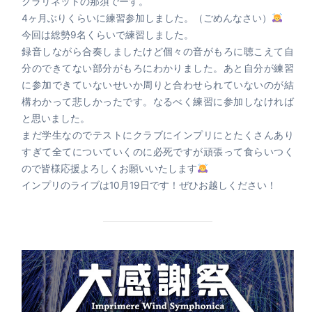
クラリネットの那須でーす。
4ヶ月ぶりくらいに練習参加しました。（ごめんなさい）
今回は総勢9名くらいで練習しました。
録音しながら合奏しましたけど個々の音がもろに聴こえて自
分のできてない部分がもろにわかりました。あと自分が練習
に参加できていないせいか周りと合わせられていないのが結
構わかって悲しかったです。なるべく練習に参加しなければ
と思いました。
まだ学生なのでテストにクラブにインプリにとたくさんあり
すぎて全てについていくのに必死ですが頑張って食らいつく
ので皆様応援よろしくお願いいたします
インプリのライブは10月19日です！ぜひお越しください！