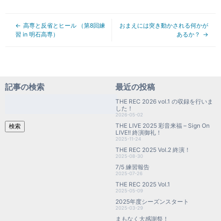
高専と反省とヒール （第8回練
おまえには突き動かされる何かが
習 in 明石高専）
あるか？
記事の検索
最近の投稿
検
THE REC 2026 vol.1 の収録を行いま
索:
した！
2026-05-02
THE LIVE 2025 彩音来福 – Sign On
検索
LIVE!! 終演御礼！
2025-11-24
THE REC 2025 Vol.2 終演！
2025-08-30
7/5 練習報告
2025-07-26
THE REC 2025 Vol.1
2025-05-09
2025年度シーズンスタート
2025-03-29
まもなく大感謝祭！