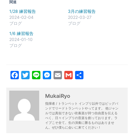
関連
1/28 練習報告
3月の練習報告
2024-02-04
2022-03-27
ブログ
ブログ
1/6 練習報告
2024-01-10
ブログ
Facebook
Twitter
Line
Messenger
Email
Gmail
共
有
MukaiRyo
指揮者 / トランペット インプリ以外ではビッグバ
ンドでリードトランペットやってます。 他ジャン
ルでは真似できない吹奏楽が持つ自由度を伝える
べく、日々インプリの音楽を創っております。ラ
イブこそ全て。生の演奏に勝るものはありませ
ん。ぜひ僕らに会いに来てください！