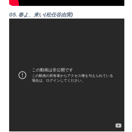
05. 春よ、来い(松任谷由実)