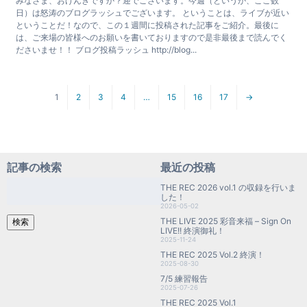
みなさま、おげんきですか？迎でございます。今週（というか、ここ数
日）は怒涛のブログラッシュでございます。 ということは、ライブが近い
ということだ！なので、この１週間に投稿された記事をご紹介。最後に
は、ご来場の皆様へのお願いを書いておりますので是非最後まで読んでく
ださいませ！！ ブログ投稿ラッシュ http://blog...
1
2
3
4
…
15
16
17
→
記事の検索
最近の投稿
検
THE REC 2026 vol.1 の収録を行いま
索:
した！
2026-05-02
THE LIVE 2025 彩音来福 – Sign On
検索
LIVE!! 終演御礼！
2025-11-24
THE REC 2025 Vol.2 終演！
2025-08-30
7/5 練習報告
2025-07-26
THE REC 2025 Vol.1