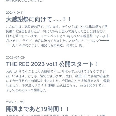
今年のRECのコンセプト...
2024-10-11
大感謝祭に向けて……！！
こんにちは。総監督の迎でございます。そういえば、Xでは総監督って意
気揚々と宣言しましたが、特にだからと言って変わったことは何もない
日々を過ごしています。 トランペットとMCをしている総監督 いよいよ来
月だぞ！！ ライブ、来月に迫ってきました。ということで、はいどーーー
ーーん！ 今年のチラシ。相変わらず素敵。 今年は、周...
2023-04-29
THE REC 2023 vol.1 公開スタート！
お久しぶりです 久しぶりの投稿です……サボってたわけではなくてです
ね。いやはや。どうも、迎でございます。 先日、寝屋川市民会館の音楽室
にて今年度初めてのRECを行いました。今回はなんと 360度カメラ で収録
しました。 360度カメラ？？ 使用したのはこちら。 Insta360 X3 です。
そしてこのカメラで撮影した...
2022-10-21
開演まであと19時間！！