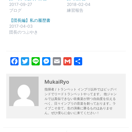
2017-09-27
2018-02-04
ブログ
練習報告
【団長編】私の履歴書
2017-04-03
団長のつぶやき
Facebook
Twitter
Line
Messenger
Email
Gmail
共
有
MukaiRyo
指揮者 / トランペット インプリ以外ではビッグバ
ンドでリードトランペットやってます。 他ジャン
ルでは真似できない吹奏楽が持つ自由度を伝える
べく、日々インプリの音楽を創っております。ラ
イブこそ全て。生の演奏に勝るものはありませ
ん。ぜひ僕らに会いに来てください！