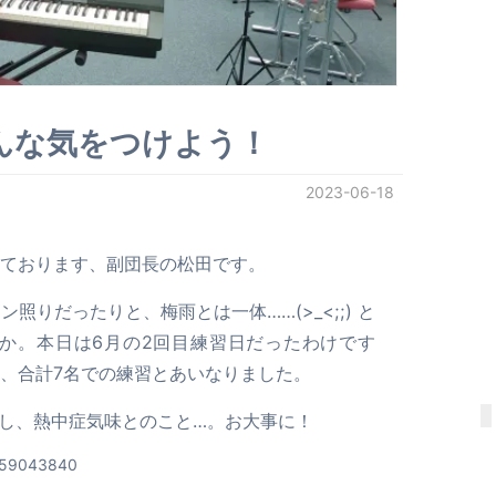
みんな気をつけよう！
2023-06-18
ております、副団長の松田です。
りだったりと、梅雨とは一体……(>_<;;) と
か。本日は6月の2回目練習日だったわけです
、合計7名での練習とあいなりました。
加し、熱中症気味とのこと…。お大事に！
7259043840