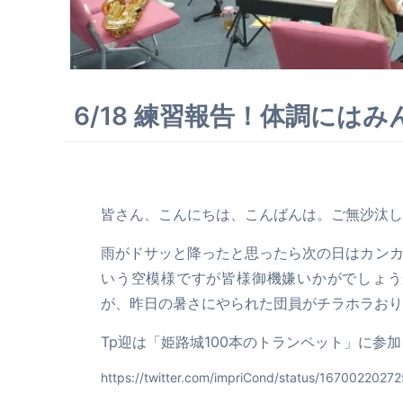
6/18 練習報告！体調には
皆さん、こんにちは、こんばんは。ご無沙汰し
雨がドサッと降ったと思ったら次の日はカンカン照
いう空模様ですが皆様御機嫌いかがでしょう
が、昨日の暑さにやられた団員がチラホラおり
Tp迎は「姫路城100本のトランペット」に参
https://twitter.com/impriCond/status/167002202