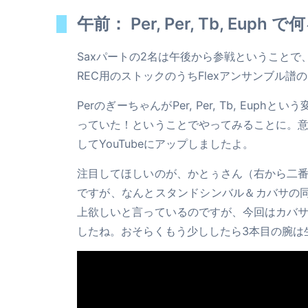
午前： Per, Per, Tb, Euph
Saxパートの2名は午後から参戦ということで
REC用のストックのうちFlexアンサンブル
PerのぎーちゃんがPer, Per, Tb, Eu
っていた！ということでやってみることに。
してYouTubeにアップしましたよ。
注目してほしいのが、かとぅさん（右から二
ですが、なんとスタンドシンバル＆カバサの
上欲しいと言っているのですが、今回はカバ
したね。おそらくもう少ししたら3本目の腕は