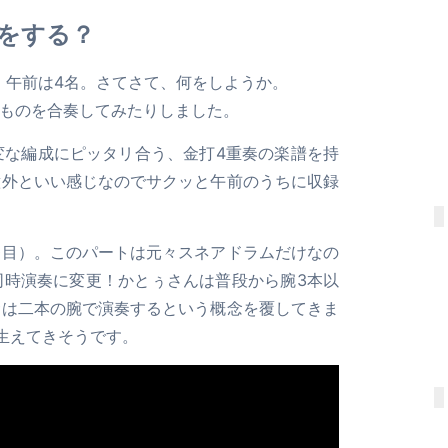
 で何をする？
、午前は4名。さてさて、何をしようか。
譜のものを合奏してみたりしました。
phという変な編成にピッタリ合う、金打4重奏の楽譜を持
意外といい感じなのでサクッと午前のうちに収録
番目）。このパートは元々スネアドラムだけなの
同時演奏に変更！かとぅさんは普段から腕3本以
サは二本の腕で演奏するという概念を覆してきま
生えてきそうです。