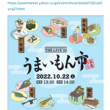
https://passmarket.yahoo.co.jp/event/show/detail/02j0cje5
yvg21.html