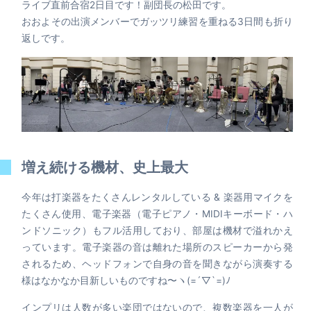
ライブ直前合宿2日目です！副団長の松田です。
おおよその出演メンバーでガッツリ練習を重ねる3日間も折り
返しです。
増え続ける機材、史上最大
今年は打楽器をたくさんレンタルしている & 楽器用マイクを
たくさん使用、電子楽器（電子ピアノ・MIDIキーボード・ハ
ンドソニック）もフル活用しており、部屋は機材で溢れかえ
っています。電子楽器の音は離れた場所のスピーカーから発
されるため、ヘッドフォンで自身の音を聞きながら演奏する
様はなかなか目新しいものですね〜ヽ(=´▽`=)ﾉ
インプリは人数が多い楽団ではないので、複数楽器を一人が