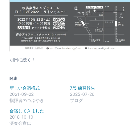
明日に続く！
関連
新しい合宿様式
7/5 練習報告
2021-09-22
2025-07-26
指揮者のつぶやき
ブログ
合宿してきました
2018-10-10
演奏会宣伝