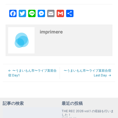
Facebook
Twitter
Line
Messenger
Email
Gmail
共
有
imprimere
〜うまいもん市〜ライブ直前合
〜うまいもん市〜ライブ直前合宿
宿 Day1
Last Day
記事の検索
最近の投稿
検
THE REC 2026 vol.1 の収録を行いま
索:
した！