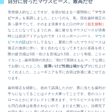
自分に合ったマウスピース、最高だぜ
突然個人的なことですが、合宿が始まる一週間前に
「マウス
ピース」
を新調しました。というのも、私、現在歯科矯正の
真っ最中でして、そのまま演奏すると口の中が
［自主規制］
なことになってしまうため、歯に被せるマウスピースが演奏
時には必須アイテムなのです（トロンボーンパート、
マウス
ピースの話
ばかりしてるな）。夏前に作ったマウスピースは
矯正の進捗に伴い、全く合わなくなってきており楽器を吹く
際の疲労感は5倍・吹ける音域は0.5倍、という有様。こりゃ
イカンと…歯科医師の先生に「助けて医師えもん〜」てな感じ
でお願いしたところ、
超薄いけど性能は確かなブツ
に仕上げ
てくれました。ニューギニアを手に合宿は快適に過ごせてお
ります。
歯科矯正を経験し、改めて認識したのが、唇に当たる歯列が
平らになってることはメチャ大事ってことです。音のコント
ロールとかにダイレクトに響きます。マウスピースを付けて
も凹凸自体は改善されないので、まだまだ難しい。治療完了
が待ち遠しい！ 良い子のみんなは、歯並びが悪くならないよ