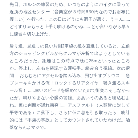
先日、ホルンの練習のため、いつものようにバイクに乗って
近所の地区センター（音楽室が３時間630円なのでお財布に
優しい）へ行った。この日はどうにも調子が悪く、うーん……
どうすりゃもっと上手く吹けるのかね…… とか言いながら早々
に練習を切り上げた。
帰り道、見通しの良い片側2車線の道を直進していると、左前
方のショッピングビルからクルマが左折で出ようとしている
ところだった。距離はこの時点で既に25mといったところ
か。停止し、左右を確認する運転手。絡み合う視線。次の瞬
間！ おもむろにアクセルを踏み込み、飛び出すプリウス！ 急
ブレーキをかける俺！ロックするリアタイヤ！響き渡るスキ
ール音！ ……幸いスピードを緩めていたので衝突こそしなかっ
たが。鳴りやまない心臓の警鐘。ああいうのあると寝込むよ
ね。仮に判断が遅れ衝突し、アスファルト（人類皆に対して
平等である）に落下し、さらに仮に息を引き取ったら、統計
的には『不慮の事故』としてカウントされていたわけだ。洒
落ならんよマジで。