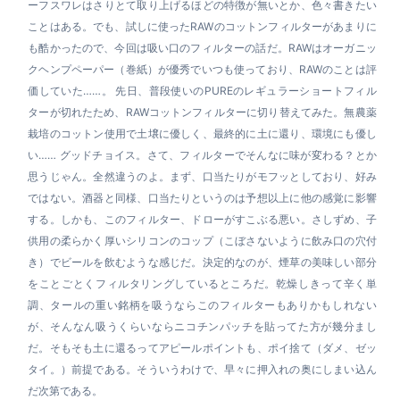
ーフスワレはさりとて取り上げるほどの特徴が無いとか、色々書きたい
ことはある。でも、試しに使ったRAWのコットンフィルターがあまりに
も酷かったので、今回は吸い口のフィルターの話だ。RAWはオーガニッ
クヘンプペーパー（巻紙）が優秀でいつも使っており、RAWのことは評
価していた……。 先日、普段使いのPUREのレギュラーショートフィル
ターが切れたため、RAWコットンフィルターに切り替えてみた。無農薬
栽培のコットン使用で土壌に優しく、最終的に土に還り、環境にも優し
い…… グッドチョイス。さて、フィルターでそんなに味が変わる？とか
思うじゃん。全然違うのよ。まず、口当たりがモフッとしており、好み
ではない。酒器と同様、口当たりというのは予想以上に他の感覚に影響
する。しかも、このフィルター、ドローがすこぶる悪い。さしずめ、子
供用の柔らかく厚いシリコンのコップ（こぼさないように飲み口の穴付
き）でビールを飲むような感じだ。決定的なのが、煙草の美味しい部分
をことごとくフィルタリングしているところだ。乾燥しきって辛く単
調、タールの重い銘柄を吸うならこのフィルターもありかもしれない
が、そんなん吸うくらいならニコチンパッチを貼ってた方が幾分まし
だ。そもそも土に還るってアピールポイントも、ポイ捨て（ダメ、ゼッ
タイ。）前提である。そういうわけで、早々に押入れの奥にしまい込ん
だ次第である。