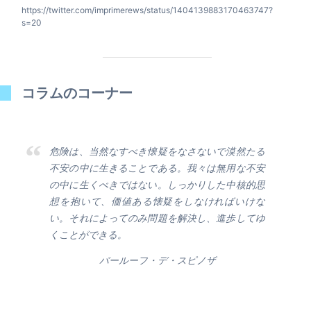
https://twitter.com/imprimerews/status/1404139883170463747?
s=20
コラムのコーナー
危険は、当然なすべき懐疑をなさないで漠然たる
不安の中に生きることである。我々は無用な不安
の中に生くべきではない。しっかりした中核的思
想を抱いて、価値ある懐疑をしなければいけな
い。それによってのみ問題を解決し、進歩してゆ
くことができる。
バールーフ・デ・スピノザ