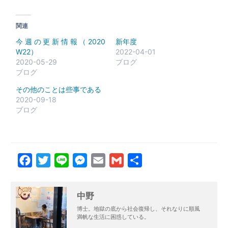
関連
今週の更新情報（2020
新年度
W22）
2022-04-01
2020-05-29
ブログ
ブログ
その他のことは些事である
2020-09-18
ブログ
Facebook
Twitter
Line
Messenger
Email
Gmail
共
有
中野
博士。地獄の底から社会復帰し、それなりに順風
満帆な生活に困惑している。