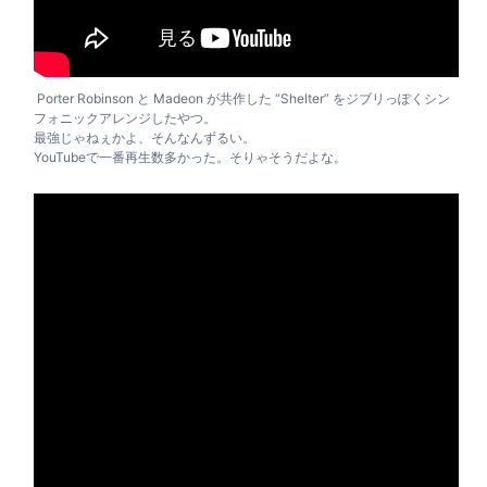
Porter Robinson と Madeon が共作した “Shelter” をジブリっぽくシン
フォニックアレンジしたやつ。
最強じゃねぇかよ、そんなんずるい。
YouTubeで一番再生数多かった。そりゃそうだよな。