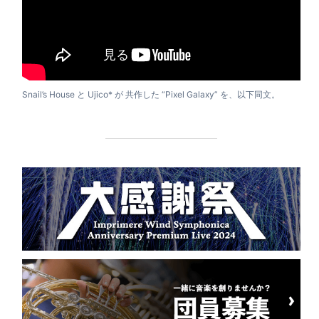
Snail’s House と Ujico* が 共作した “Pixel Galaxy” を、以下同文。