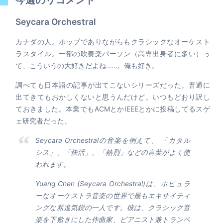
Seycara Orchestral
カナダの人。ポップでありながらもクラシックなオーケスト
ラスタイル。一部の吹奏楽パーソン（高専出身者に多い）っ
て、こういうの大好きだよね……。俺も好き。
調べても日本語の記事が出てこないシリーズだった。普通に
出てきてもおかしくないと思うんだけど。いつもどおり訳し
ておきました。本業でもACMとかIEEEとかに投稿してるスゲ
ェ研究者だった。
Seycara Orchestralの音楽を例えて、 「カタル
シス」、「快活」、「熱烈」などの言葉がよく使
われます。
Yuang Chen (Seycara Orchestral)は、ポピュラ
ーなオーケストラ音楽の世界で最もエキサイティ
ングな新進気鋭の一人です。彼は、クラシック音
楽を下敷きにした作曲家、ピアニスト兼トランペ