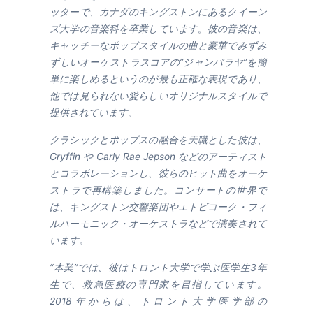
ッターで、カナダのキングストンにあるクイーン
ズ大学の音楽科を卒業しています。彼の音楽は、
キャッチーなポップスタイルの曲と豪華でみずみ
ずしいオーケストラスコアの”ジャンバラヤ”を簡
単に楽しめるというのが最も正確な表現であり、
他では見られない愛らしいオリジナルスタイルで
提供されています。
クラシックとポップスの融合を天職とした彼は、
Gryffin や Carly Rae Jepson などのアーティスト
とコラボレーションし、彼らのヒット曲をオーケ
ストラで再構築しました。コンサートの世界で
は、キングストン交響楽団やエトビコーク・フィ
ルハーモニック・オーケストラなどで演奏されて
います。
“本業”では、彼はトロント大学で学ぶ医学生3年
生で、救急医療の専門家を目指しています。
2018年からは、トロント大学医学部の