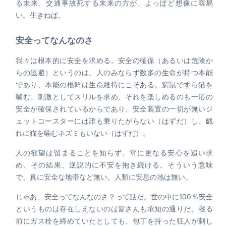
る未来、交通事故死する未来の方が、よっぽど想像に容易
い。生きねば。
安全ってなんなのさ
我々は根本的に安全を求める。安全の確保（あるいは危険か
らの逃避）というのは、人のみならず数多の生命が持つ本能
であり、本能の根幹は生命維持にこそある。窮鼠ですら猫を
噛む。刺激としてスリルを求め、それを楽しめるのも一応の
安全が確保されているからであり、安全装置の一切が無いジ
ェットコースターには誰も乗りたがらない（はずだ）し、戯
れに猫を噛むネズミもいない（はずだ）。
人の欲望は留まることを知らず、常に更なる安心を追い求
め、その結果、逆説的に不安を抱き続ける。そういう意味
で、真に安全な地帯など無い。人類に安息の地は無い。
じゃあ、安全ってなんなのさ？って話だ。世の中に100％安全
というものは存在しえないのは皆さんも承知の通りだ。寝る
前にガス栓を締めていたとしても、包丁を持った狂人が刺し