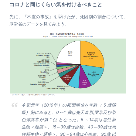
コロナと同じくらい気を付けるべきこと
先に、『不慮の事故』を挙げたが、死因別の割合について、
厚労省のデータを見てみよう。
令和元年（2019年）の死因順位を年齢（ 5 歳階
級）別にみると、0～4 歳は先天奇形,変形及び染
色体異常が第 1 位 となった。5 ～14歳は悪性新
生物＜腫瘍＞、15～39歳は自殺、40～89歳は悪
性新生物＜腫瘍＞、90～94歳は心疾患、95歳 以