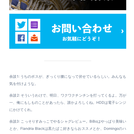
余談1: うちのボスが、ぎっくり腰になって伏せているらしい。みんなも
気を付けような。
余談2: そういうわけで、明日、ワクワクチンチンを打ってくるよ。万が
一、俺にもしものことがあったら、誰かよろしくね。HDDは電子レンジ
にかけてくれ。
余談3:
こっそりすみっこでやるシャグレビュー。BiBoはやっぱり美味い
とか、Flandria Blackは黒たばこ好きならおススメとか、Domingoのハ