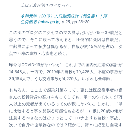
上は老衰が第 1 位となった。
令和元年（2019）人口動態統計（報告書）｜厚
生労働省 (mhlw.go.jp)
p.25, pp.28-29
この団のブログのアクセスのマス層はだいたい15～39歳だと
思うので、そこに絞って考えると、圧倒的に死因は自殺だ。
年齢層によって多少は異なるが、自殺が約45％弱を占め、次
点で不慮の事故・心疾患と続く。
昨今はCOVID-19がヤバいが、これまでの国内死亡者の累計が
14,548人。一方で、2019年の自殺が19,425人、不慮の事故が
39,184人で、うち交通事故が4,279人。いずれも全年齢。
もちろん、ここまで感染対策をして、更には医療従事者の皆
さんの粉骨砕身の努力をもってしても、単一のウイルスで1万
人以上の死者が出ているってのが既にヤバい。しかし、（単
に比較すると事を見誤る可能性もあるが、）仮に20歳の俺が
注意するべきなのはひょっとしてコロナよりも自殺・事故、
次いで自身の循環器なのでは？確かに、諸々に絶望し自殺す