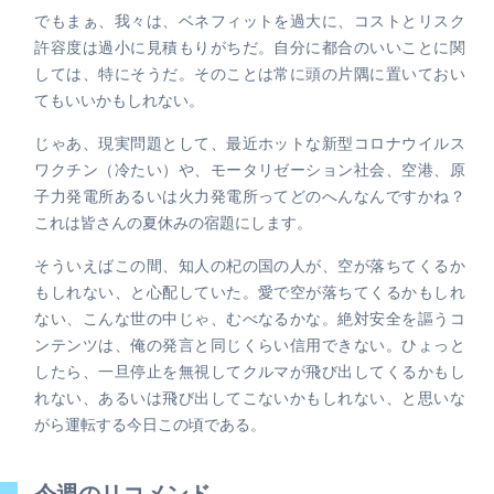
でもまぁ、我々は、ベネフィットを過大に、コストとリスク
許容度は過小に見積もりがちだ。自分に都合のいいことに関
しては、特にそうだ。そのことは常に頭の片隅に置いておい
てもいいかもしれない。
じゃあ、現実問題として、最近ホットな新型コロナウイルス
ワクチン（冷たい）や、モータリゼーション社会、空港、原
子力発電所あるいは火力発電所ってどのへんなんですかね？
これは皆さんの夏休みの宿題にします。
そういえばこの間、知人の杞の国の人が、空が落ちてくるか
もしれない、と心配していた。愛で空が落ちてくるかもしれ
ない、こんな世の中じゃ、むべなるかな。絶対安全を謳うコ
ンテンツは、俺の発言と同じくらい信用できない。ひょっと
したら、一旦停止を無視してクルマが飛び出してくるかもし
れない、あるいは飛び出してこないかもしれない、と思いな
がら運転する今日この頃である。
今週のリコメンド