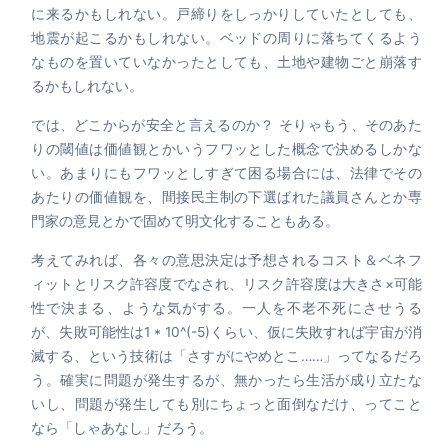
に来るかもしれない。戸締りをしっかりしていたとしても、
地震が起こるかもしれない。ベッドの周りに落ちてくるよう
なものを置いていなかったとしても、土地や建物ごと崩落す
るかもしれない。
では、どこからが安全と言えるのか？ そりゃもう、そのあた
りの閾値は価値観とかいうフワッとした概念で決めるしかな
い。あまりにもフワッとしすぎて困る場合には、法律でその
あたりの価値観を、間接民主制の下選ばれた議員さんとか専
門家の意見とかで固めて明文化することもある。
考えてみれば、各々の意思決定は予想されるコスト＆ベネフ
ィットとリスク許容度でなされ、リスク許容度は大きさ×可能
性で決まる、ような気がする。一人を不老不死にさせうる
が、失敗可能性は1 * 10^(-5)くらい、仮に失敗すれば宇宙が消
滅する、という技術は「さすがにやめとこ……」ってなるだろ
う。確実に問題が発生するが、無かったら生活が成り立たな
いし、問題が発生しても別にちょっと面倒なだけ、ってこと
なら「しゃあなし」だろう。