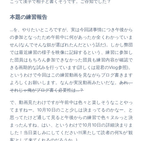
こって漢字で相子と書くそうです。ご存知でした？
本題の練習報告
…を、やりたいところですが、実は今回諸事情につき午後から
の参加となったため午前中に何があったか全くわかっていま
せん(なんでそんな奴が選ばれたんだという話だ)。しかし弊団
では最近練習の様子を映像に記録するという、練習に参加し
た団員はもちろん参加できなかった団員も練習内容が確認で
きる画期的な試みを行っています(詳しくは迎君のVlog参照)。
というわけで今回はこの練習動画を見ながらブログ書きます
よろしくお願いします。なんか実況動画みたいだな。
あれ、
それじゃ俺がブログ書く必要性は…？
で、動画見たわけですが午前中は色々と楽しそうなことやっ
てますねー。10月10日のこと少しは決まってるのかなー、と
思ってたけど通して見ると午後からの練習で色々ヌルっと決
まったんすね、はい、というわけで10月10日の詳細決まりま
した！当日楽しみにしてください!!(果たして読者の何%が‘観
客’として来てくれるのだろうか…)