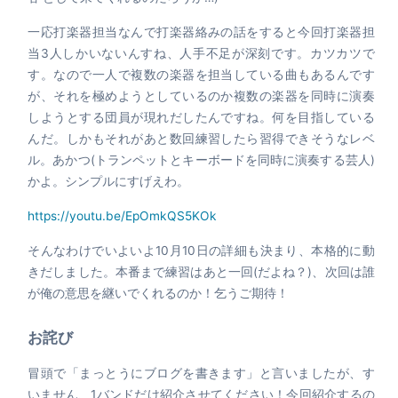
一応打楽器担当なんで打楽器絡みの話をすると今回打楽器担
当3人しかいないんすね、人手不足が深刻です。カツカツで
す。なので一人で複数の楽器を担当している曲もあるんです
が、それを極めようとしているのか複数の楽器を同時に演奏
しようとする団員が現れだしたんですね。何を目指している
んだ。しかもそれがあと数回練習したら習得できそうなレベ
ル。あかつ(トランペットとキーボードを同時に演奏する芸人)
かよ。シンプルにすげえわ。
https://youtu.be/EpOmkQS5KOk
そんなわけでいよいよ10月10日の詳細も決まり、本格的に動
きだしました。本番まで練習はあと一回(だよね？)、次回は誰
が俺の意思を継いでくれるのか！乞うご期待！
お詫び
冒頭で「まっとうにブログを書きます」と言いましたが、す
いません、1バンドだけ紹介させてください！今回紹介するの