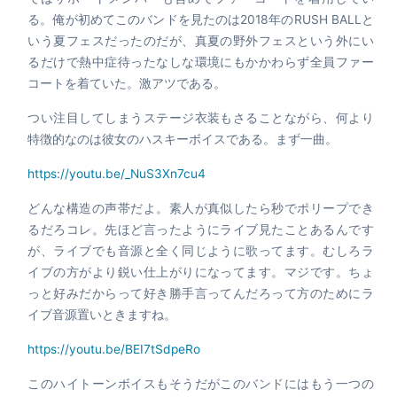
る。俺が初めてこのバンドを見たのは2018年のRUSH BALLと
いう夏フェスだったのだが、真夏の野外フェスという外にい
るだけで熱中症待ったなしな環境にもかかわらず全員ファー
コートを着ていた。激アツである。
つい注目してしまうステージ衣装もさることながら、何より
特徴的なのは彼女のハスキーボイスである。まず一曲。
https://youtu.be/_NuS3Xn7cu4
どんな構造の声帯だよ。素人が真似したら秒でポリープでき
るだろコレ。先ほど言ったようにライブ見たことあるんです
が、ライブでも音源と全く同じように歌ってます。むしろラ
イブの方がより鋭い仕上がりになってます。マジです。ちょ
っと好みだからって好き勝手言ってんだろって方のためにラ
イブ音源置いときますね。
https://youtu.be/BEI7tSdpeRo
このハイトーンボイスもそうだがこのバンドにはもう一つの