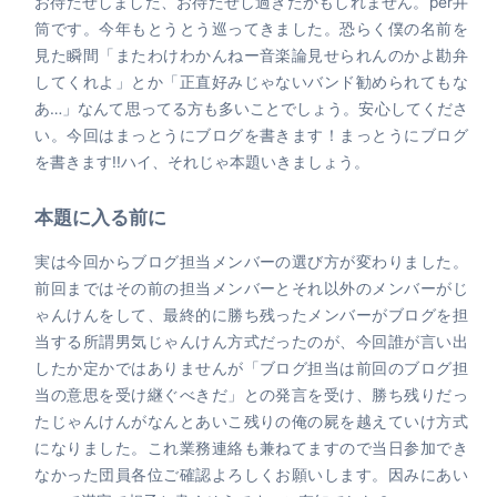
お待たせしました、お待たせし過ぎたかもしれません。per井
筒です。今年もとうとう巡ってきました。恐らく僕の名前を
見た瞬間「またわけわかんねー音楽論見せられんのかよ勘弁
してくれよ」とか「正直好みじゃないバンド勧められてもな
あ…」なんて思ってる方も多いことでしょう。安心してくださ
い。今回はまっとうにブログを書きます！まっとうにブログ
を書きます!!ハイ、それじゃ本題いきましょう。
本題に入る前に
実は今回からブログ担当メンバーの選び方が変わりました。
前回まではその前の担当メンバーとそれ以外のメンバーがじ
ゃんけんをして、最終的に勝ち残ったメンバーがブログを担
当する所謂男気じゃんけん方式だったのが、今回誰が言い出
したか定かではありませんが「ブログ担当は前回のブログ担
当の意思を受け継ぐべきだ」との発言を受け、勝ち残りだっ
たじゃんけんがなんとあいこ残りの俺の屍を越えていけ方式
になりました。これ業務連絡も兼ねてますので当日参加でき
なかった団員各位ご確認よろしくお願いします。因みにあい