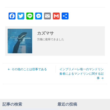
Facebook
Twitter
Line
Messenger
Email
Gmail
共
有
カズマサ
労働に復帰できました
その他のことは些事である
インプリメーレ唯一のマンドリン
奏者によるマンドリンに関する記
事
記事の検索
最近の投稿
検