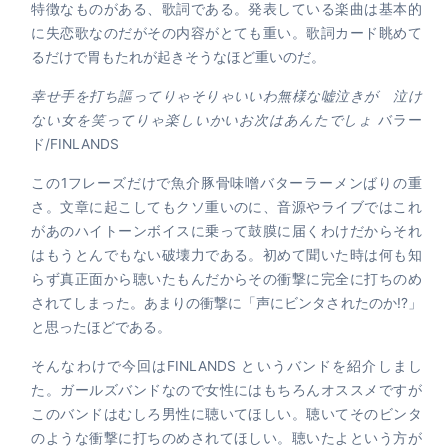
特徴なものがある、歌詞である。発表している楽曲は基本的
に失恋歌なのだがその内容がとても重い。歌詞カード眺めて
るだけで胃もたれが起きそうなほど重いのだ。
幸せ手を打ち謳ってりゃそりゃいいわ無様な嘘泣きが 泣け
ない女を笑ってりゃ楽しいかいお次はあんたでしょ
バラー
ド/FINLANDS
この1フレーズだけで魚介豚骨味噌バターラーメンばりの重
さ。文章に起こしてもクソ重いのに、音源やライブではこれ
があのハイトーンボイスに乗って鼓膜に届くわけだからそれ
はもうとんでもない破壊力である。初めて聞いた時は何も知
らず真正面から聴いたもんだからその衝撃に完全に打ちのめ
されてしまった。あまりの衝撃に「声にビンタされたのか!?」
と思ったほどである。
そんなわけで今回はFINLANDS というバンドを紹介しまし
た。ガールズバンドなので女性にはもちろんオススメですが
このバンドはむしろ男性に聴いてほしい。聴いてそのビンタ
のような衝撃に打ちのめされてほしい。聴いたよという方が