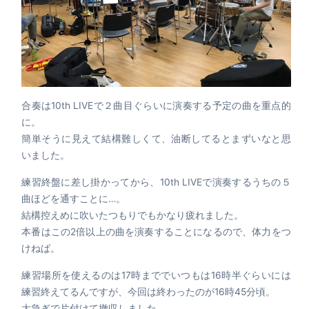
合奏は10th LIVEで２曲目ぐらいに演奏する予定の曲を重点的
に。
簡単そうに見えて結構難しくて、油断してるとまずいなと思
いました。
練習終盤に差し掛かってから、10th LIVEで演奏するうちの５
曲ほどを通すことに…。
結構控えめに吹いたつもりでもかなり疲れました。
本番はこの2倍以上の曲を演奏することになるので、体力をつ
けねば。
練習場所を使えるのは17時まででいつもは16時半ぐらいには
練習終えてるんですが、今回は終わったのが16時45分頃。
大急ぎで片付けて撤収しました。