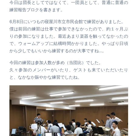
今日は団長としてではなくて、一団員として、普通に普通の
練習報告ブロクを書きます。
6月8日にいつもの寝屋川市立市民会館で練習がありました。
僕は前回の練習は仕事で参加できなかったので、約１ヶ月ぶ
りの参加になりました。最近あまり楽器を触ってなかったの
で、ウォームアップに結構時間かかりました。やっぱり日頃
から少しでもいいから練習するのが大事ですね…。
今回の練習は参加人数が多め（当団比）でした。
久々参加のメンバーがいたり、ゲストも来ていただいたり
と、なかなか賑やかな練習でしたね。