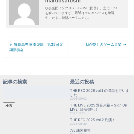
maruosatoshi
吹奏楽団インプリメーレGM（団長）。主にTuba
を吹いていますが、最近はエレキベースも練習
中。たまに鍵盤ハーモニカも。
舞鶴高専 吹奏楽部 第35回 定
我が愛しきゲーム音楽
期演奏会
記事の検索
最近の投稿
検
THE REC 2026 vol.1 の収録を行いま
索:
した！
2026-05-02
THE LIVE 2025 彩音来福 – Sign On
検索
LIVE!! 終演御礼！
2025-11-24
THE REC 2025 Vol.2 終演！
2025-08-30
7/5 練習報告