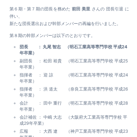
第６期・第７期の団長を務めた
前田 美里
さんの 団長引退 に
伴い、
新たな団長選出および幹部メンバーの再編を行いました。
第８期の幹部メンバーは以下のとおりです。
団長 ： 丸尾 智志 （明石工業高等専門学校 平成24
年卒業）
副団長 ： 松田 裕貴 （明石工業高等専門学校 平成25
年卒業）
指揮者 ： 迎 諒 （明石工業高等専門学校 平成24
年卒業）
指揮者 ： 洪 道太 （奈良工業高等専門学校 平成26
年卒業）
会計 ： 田中 重行 （明石工業高等専門学校 平成28
年卒業）
会計補佐 ： 中嶋 大志 （大阪府大工業高等専門学校 平
成29年卒業）
広報 ： 大西 遼 （神戸工業高等専門学校 平成23