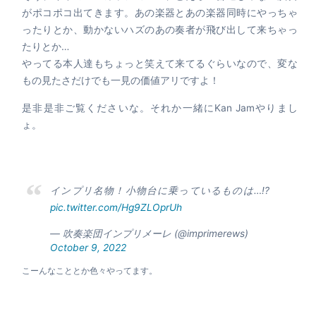
がポコポコ出てきます。あの楽器とあの楽器同時にやっちゃ
ったりとか、動かないハズのあの奏者が飛び出して来ちゃっ
たりとか…
やってる本人達もちょっと笑えて来てるぐらいなので、変な
もの見たさだけでも一見の価値アリですよ！
是非是非ご覧くださいな。それか一緒にKan Jamやりまし
ょ。
インプリ名物！小物台に乗っているものは…!?
pic.twitter.com/Hg9ZLOprUh
— 吹奏楽団インプリメーレ (@imprimerews)
October 9, 2022
こーんなこととか色々やってます。