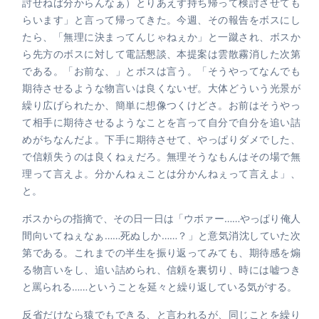
討せねば分からんなぁ）とりあえず持ち帰って検討させても
らいます」と言って帰ってきた。今週、その報告をボスにし
たら、「無理に決まってんじゃねぇか」と一蹴され、ボスか
ら先方のボスに対して電話懇談、本提案は雲散霧消した次第
である。「お前な、」とボスは言う。「そうやってなんでも
期待させるような物言いは良くないぜ。大体どういう光景が
繰り広げられたか、簡単に想像つくけどさ。お前はそうやっ
て相手に期待させるようなことを言って自分で自分を追い詰
めがちなんだよ。下手に期待させて、やっぱりダメでした、
で信頼失うのは良くねぇだろ。無理そうなもんはその場で無
理って言えよ。分かんねぇことは分かんねぇって言えよ」、
と。
ボスからの指摘で、その日一日は「ウボァー……やっぱり俺人
間向いてねぇなぁ……死ぬしか……？」と意気消沈していた次
第である。これまでの半生を振り返ってみても、期待感を煽
る物言いをし、追い詰められ、信頼を裏切り、時には嘘つき
と罵られる……ということを延々と繰り返している気がする。
反省だけなら猿でもできる、と言われるが、同じことを繰り