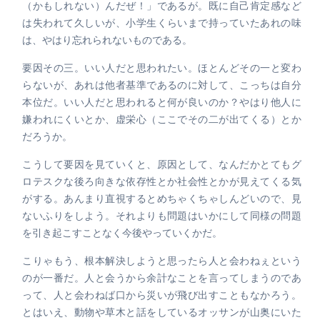
（かもしれない）んだぜ！」であるが。既に自己肯定感など
は失われて久しいが、小学生くらいまで持っていたあれの味
は、やはり忘れられないものである。
要因その三。いい人だと思われたい。ほとんどその一と変わ
らないが、あれは他者基準であるのに対して、こっちは自分
本位だ。いい人だと思われると何が良いのか？やはり他人に
嫌われにくいとか、虚栄心（ここでその二が出てくる）とか
だろうか。
こうして要因を見ていくと、原因として、なんだかとてもグ
ロテスクな後ろ向きな依存性とか社会性とかが見えてくる気
がする。あんまり直視するとめちゃくちゃしんどいので、見
ないふりをしよう。それよりも問題はいかにして同様の問題
を引き起こすことなく今後やっていくかだ。
こりゃもう、根本解決しようと思ったら人と会わねぇという
のが一番だ。人と会うから余計なことを言ってしまうのであ
って、人と会わねば口から災いが飛び出すこともなかろう。
とはいえ、動物や草木と話をしているオッサンが山奥にいた