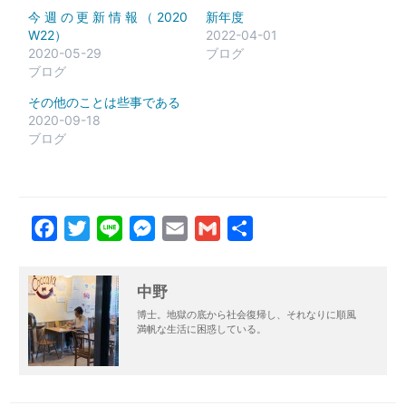
今週の更新情報（2020
新年度
W22）
2022-04-01
2020-05-29
ブログ
ブログ
その他のことは些事である
2020-09-18
ブログ
Facebook
Twitter
Line
Messenger
Email
Gmail
共
有
中野
博士。地獄の底から社会復帰し、それなりに順風
満帆な生活に困惑している。