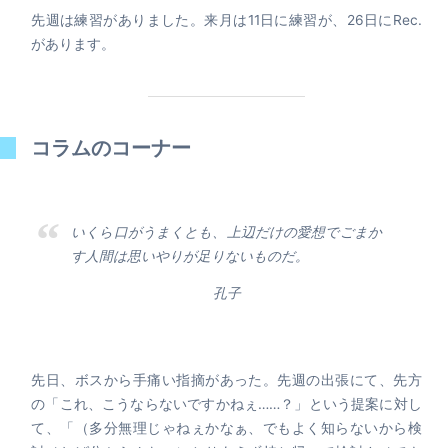
先週は練習がありました。来月は11日に練習が、26日にRec.
があります。
コラムのコーナー
いくら口がうまくとも、上辺だけの愛想でごまか
す人間は思いやりが足りないものだ。
孔子
先日、ボスから手痛い指摘があった。先週の出張にて、先方
の「これ、こうならないですかねぇ……？」という提案に対し
て、「（多分無理じゃねぇかなぁ、でもよく知らないから検