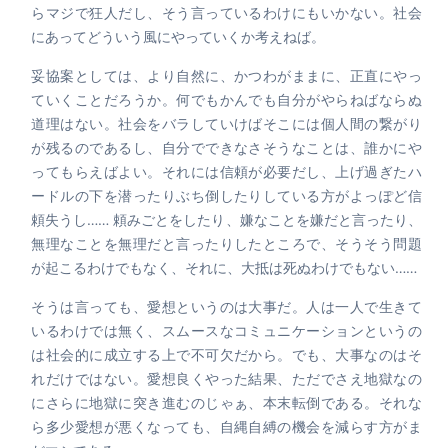
らマジで狂人だし、そう言っているわけにもいかない。社会
にあってどういう風にやっていくか考えねば。
妥協案としては、より自然に、かつわがままに、正直にやっ
ていくことだろうか。何でもかんでも自分がやらねばならぬ
道理はない。社会をバラしていけばそこには個人間の繋がり
が残るのであるし、自分でできなさそうなことは、誰かにや
ってもらえばよい。それには信頼が必要だし、上げ過ぎたハ
ードルの下を潜ったりぶち倒したりしている方がよっぽど信
頼失うし…… 頼みごとをしたり、嫌なことを嫌だと言ったり、
無理なことを無理だと言ったりしたところで、そうそう問題
が起こるわけでもなく、それに、大抵は死ぬわけでもない……
そうは言っても、愛想というのは大事だ。人は一人で生きて
いるわけでは無く、スムースなコミュニケーションというの
は社会的に成立する上で不可欠だから。でも、大事なのはそ
れだけではない。愛想良くやった結果、ただでさえ地獄なの
にさらに地獄に突き進むのじゃぁ、本末転倒である。それな
ら多少愛想が悪くなっても、自縄自縛の機会を減らす方がま