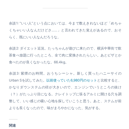
余談1: “いい人”という点においては、今まで数えきれないほど「めちゃ
くちゃいい人なんだけどさ……」と言われてきた覚えがあるので、おそ
らく、既にいい人なんだろうな。
余談2: ダイエット近況。たっちゃんが遊びに来たので、横浜中華街で飲
茶食べ放題に行ったところ、全て肉に変換されたらしい。あとピザとか
食べたのが良くなかったな。66.4kg。
余談3:
紫煙のお時間。おうちシーシャ。新しく買ったハニーサイの
Urban Sを試してみた。
以前使っていた6,980円のセット
と比較すると、
かなりダウンステムの径が大きいので、エンジンでいうところの抜け
（？）がたっぷり目になる。クレイトップに張るアルミに開ける穴を調
整して、いい感じの吸い心地を探していこうと思う。あと、ステムが前
よりも長くなったので、味がまろやかになった、気がする。
関連