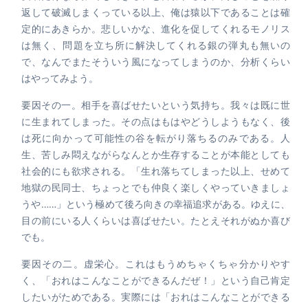
返して破滅しまくっている以上、俺は猿以下であることは確
定的にあきらか。悲しいかな、進化を促してくれるモノリス
は無く、問題を立ち所に解決してくれる銀の弾丸も無いの
で、なんでまたそういう風になってしまうのか、分析くらい
はやってみよう。
要因その一。相手を喜ばせたいという気持ち。我々は既に世
に生まれてしまった。その点はもはやどうしようもなく、後
は死に向かって可能性の谷を転がり落ちるのみである。人
生、苦しみ悶えながらなんとか生存することが本能としても
社会的にも欲求される。「生れ落ちてしまった以上、せめて
地獄の民同士、ちょっとでも仲良く楽しくやっていきましょ
うや……」という極めて後ろ向きの幸福追求がある。ゆえに、
目の前にいる人くらいは喜ばせたい。たとえそれがぬか喜び
でも。
要因その二。虚栄心。これはもうめちゃくちゃ分かりやす
く、「おれはこんなことができるんだぜ！」という自己肯定
したいがためである。実際には「おれはこんなことができる