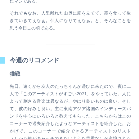
だマシである。
それでもなお、人里離れた山奥に庵を立てて、霞を食って生
きていきてぇなぁ。仙人になりてぇなぁ。と、そんなことを
思う今日この頃である。
今週のリコメンド
猫戦
先日、遠くから友人のたっちゃんが遊びに来たので、夜に二
人で「このアーティストがすごい2021」をやっていた。人に
よって刺さる音楽は異なるが、やはり良いものは良い。そし
て、彼の好みも良い。主に東南アジア諸国のインディーズバ
ンドを中心にいろいろと教えてもらった。こちらからはこの
コーナーで過去紹介したようなアーティストを紹介した。お
かげで、このコーナーで紹介できるアーティストのリスト
（しかも俺がキャッチできないような貴重な）が充填された