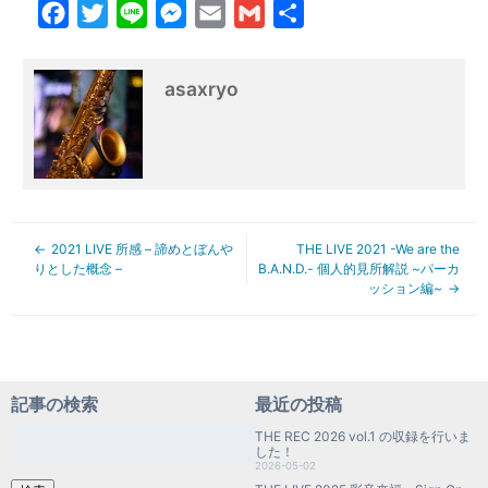
Facebook
Twitter
Line
Messenger
Email
Gmail
共
有
asaxryo
2021 LIVE 所感 – 諦めとぼんや
THE LIVE 2021 -We are the
りとした概念 –
B.A.N.D.- 個人的見所解説 ~パーカ
ッション編~
記事の検索
最近の投稿
検
THE REC 2026 vol.1 の収録を行いま
索:
した！
2026-05-02