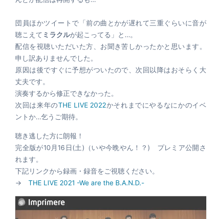
団員ほかツイートで「前の曲とかが遅れて三重ぐらいに音が
聴こえて
ミラクル
が起こってる」と…。
配信を視聴いただいた方、お聞き苦しかったかと思います。
申し訳ありませんでした。
原因は後ですぐに予想がついたので、次回以降はおそらく大
丈夫です。
演奏するから修正できなかった。
次回は来年の
THE LIVE 2022
かそれまでにやるなにかのイベ
ントか…乞うご期待。
聴き逃した方に朗報！
完全版が10月16日(土)（いや今晩やん！？) プレミア公開さ
れます。
下記リンクから録画・録音をご視聴ください。
→
THE LIVE 2021 -We are the B.A.N.D.-