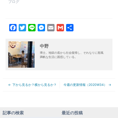
ブログ
Facebook
Twitter
Line
Messenger
Email
Gmail
共
有
中野
博士。地獄の底から社会復帰し、それなりに順風
満帆な生活に困惑している。
下から見るか？横から見るか？
今週の更新情報（2020W34）
記事の検索
最近の投稿