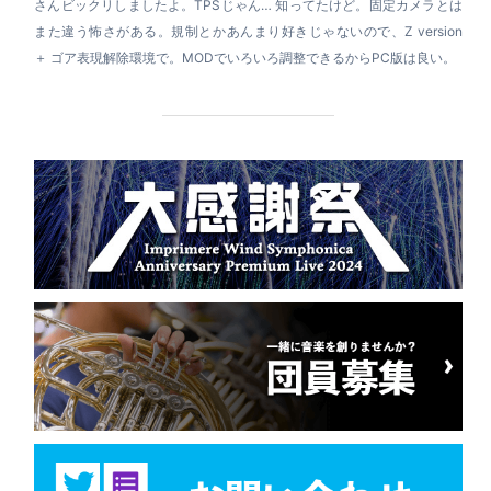
さんビックリしましたよ。TPSじゃん… 知ってたけど。固定カメラとは
また違う怖さがある。規制とかあんまり好きじゃないので、Z version
＋ ゴア表現解除環境で。MODでいろいろ調整できるからPC版は良い。