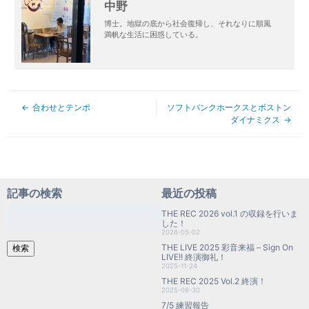
中野
博士。地獄の底から社会復帰し、それなりに順風
満帆な生活に困惑している。
合わせとテンポ
ソフトバンクホークスとボストン
ダイナミクス
記事の検索
最近の投稿
検
THE REC 2026 vol.1 の収録を行いま
索:
した！
2026-05-02
THE LIVE 2025 彩音来福 – Sign On
検索
LIVE!! 終演御礼！
2025-11-24
THE REC 2025 Vol.2 終演！
2025-08-30
7/5 練習報告