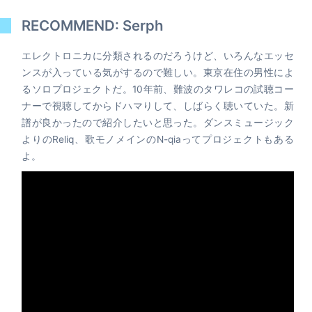
RECOMMEND: Serph
エレクトロニカに分類されるのだろうけど、いろんなエッセ
ンスが入っている気がするので難しい。東京在住の男性によ
るソロプロジェクトだ。10年前、難波のタワレコの試聴コー
ナーで視聴してからドハマりして、しばらく聴いていた。新
譜が良かったので紹介したいと思った。ダンスミュージック
よりのReliq、歌モノメインのN-qiaってプロジェクトもある
よ。