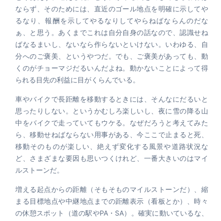
ならず、そのためには、直近のゴール地点を明確に示してや
るなり、報酬を示してやるなりしてやらねばならんのだな
ぁ、と思う。あくまでこれは自分自身の話なので、認識せね
ばなるまいし、ないなら作らないといけない。いわゆる、自
分へのご褒美、というやつだ。でも、ご褒美があっても、動
くのがチョーマジだるいんだよね。動かないことによって得
られる目先の利益に目がくらんでいる。
車やバイクで長距離を移動するときには、そんなにだるいと
思ったりしない。というかむしろ楽しいし、夜に雪の降る山
中をバイクで走っていてもウケる。なぜだろうと考えてみた
ら、移動せねばならない用事がある、今ここで止まると死、
移動そのものが楽しい、絶えず変化する風景や道路状況な
ど、さまざまな要因も思いつくけれど、一番大きいのはマイ
ルストーンだ。
増える起点からの距離（そもそものマイルストーンだ）、縮
まる目標地点や中継地点までの距離表示（看板とか）、時々
の休憩スポット（道の駅やPA・SA）。確実に動いているな、