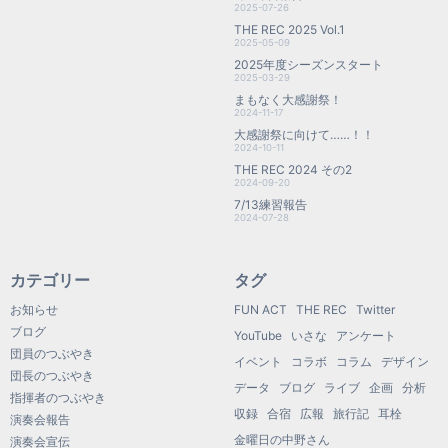
2025-07-26
THE REC 2025 Vol.1
2025-05-09
2025年度シーズンスタート
2025-03-29
まもなく大感謝祭！
2024-11-17
大感謝祭に向けて……！！
2024-10-11
THE REC 2024 その2
2024-09-20
7/13練習報告
2024-07-28
カテゴリー
タグ
お知らせ
FUN ACT
THE REC
Twitter
ブログ
YouTube
いさな
アンケート
団員のつぶやき
イベント
コラボ
コラム
デザイン
団長のつぶやき
データ
ブログ
ライブ
企画
分析
指揮者のつぶやき
収録
合宿
広報
旅行記
耳栓
演奏会報告
金曜日の中野さん
演奏会宣伝