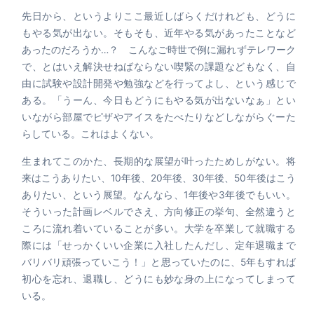
先日から、というよりここ最近しばらくだけれども、どうに
もやる気が出ない。そもそも、近年やる気があったことなど
あったのだろうか…？ こんなご時世で例に漏れずテレワーク
で、とはいえ解決せねばならない喫緊の課題などもなく、自
由に試験や設計開発や勉強などを行ってよし、という感じで
ある。「うーん、今日もどうにもやる気が出ないなぁ」とい
いながら部屋でピザやアイスをたべたりなどしながらぐーた
らしている。これはよくない。
生まれてこのかた、長期的な展望が叶ったためしがない。将
来はこうありたい、10年後、20年後、30年後、50年後はこう
ありたい、という展望。なんなら、1年後や3年後でもいい。
そういった計画レベルでさえ、方向修正の挙句、全然違うと
ころに流れ着いていることが多い。大学を卒業して就職する
際には「せっかくいい企業に入社したんだし、定年退職まで
バリバリ頑張っていこう！」と思っていたのに、5年もすれば
初心を忘れ、退職し、どうにも妙な身の上になってしまって
いる。