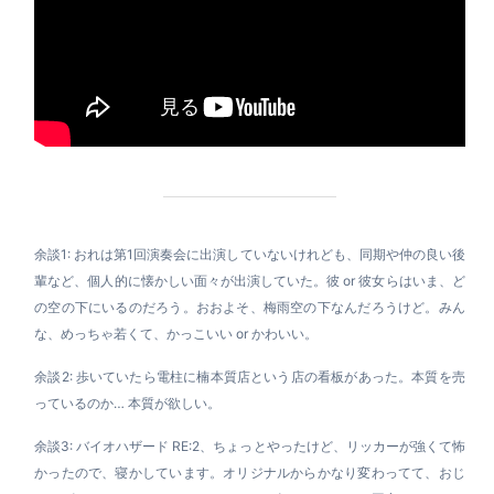
余談1: おれは第1回演奏会に出演していないけれども、同期や仲の良い後
輩など、個人的に懐かしい面々が出演していた。彼 or 彼女らはいま、ど
の空の下にいるのだろう。おおよそ、梅雨空の下なんだろうけど。みん
な、めっちゃ若くて、かっこいい or かわいい。
余談2: 歩いていたら電柱に楠本質店という店の看板があった。本質を売
っているのか… 本質が欲しい。
余談3: バイオハザード RE:2、ちょっとやったけど、リッカーが強くて怖
かったので、寝かしています。オリジナルからかなり変わってて、おじ