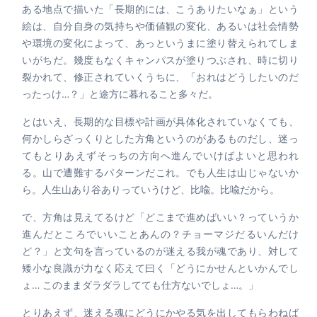
ある地点で描いた「長期的には、こうありたいなぁ」という
絵は、自分自身の気持ちや価値観の変化、あるいは社会情勢
や環境の変化によって、あっというまに塗り替えられてしま
いがちだ。幾度もなくキャンパスが塗りつぶされ、時に切り
裂かれて、修正されていくうちに、「おれはどうしたいのだ
ったっけ…？」と途方に暮れること多々だ。
とはいえ、長期的な目標や計画が具体化されていなくても、
何かしらざっくりとした方角というのがあるものだし、迷っ
てもとりあえずそっちの方向へ進んでいけばよいと思われ
る。山で遭難するパターンだこれ。でも人生は山じゃないか
ら。人生山あり谷ありっていうけど、比喩。比喩だから。
で、方角は見えてるけど「どこまで進めばいい？っていうか
進んだところでいいことあんの？チョーマジだるいんだけ
ど？」と文句を言っているのが迷える我が魂であり、対して
矮小な良識が力なく応えて曰く「どうにかせんといかんでし
ょ… このままダラダラしてても仕方ないでしょ…。」
とりあえず、迷える魂にどうにかやる気を出してもらわねば