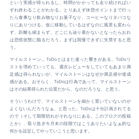
という実感が得られるし、時間がかかっても走り続ければい
ずれ終わることがわかる。とりあえず休憩ポイントまで行っ
たら食事なり飲み物なりお菓子なり、コーヒーなりタバコな
りにありつける。仮に移動しているはずなのに風景も変わら
ず、距離も縮まらず、どこにも辿り着かないとなったらおれ
は恐慌状態に陥るだろう。まずは我慢できずに失禁すると思
う。
マイルストーン… ToDoとはまた違った響きがある。ToDoリ
ストを埋めていっても、週次レビューをしていてもあまり満
足感は得られないが、マイルストーンはなぜか満足感や達成
感がある。おそらく、ToDoは行為であって、マイルストーン
はその結果得られた位置だから、なのだろうな、と思う。
そういうわけで、マイルストーンを細かく置いていないのが
よくないんだろうなぁ、と思った。ToDoは十分計画されてる
ので（そして期限切れがそれなりにある。このブログの投稿
とか）、取り急ぎ今月末の段階ではこうありたいよなぁ的な
何かを設定してやっていこうと思います。