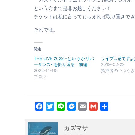
という方まで是非お越しください！
チケットは私に言ってもらえれば取り置きでき
それでは。
関連
THE LIVE 2022 -というかリバ
ライブ…感ですよ
ーダンス- を振り返る 前編
2019-02-22
2022-11-18
指揮者のつぶやき
ブログ
Facebook
Twitter
Line
Messenger
Email
Gmail
共
有
カズマサ