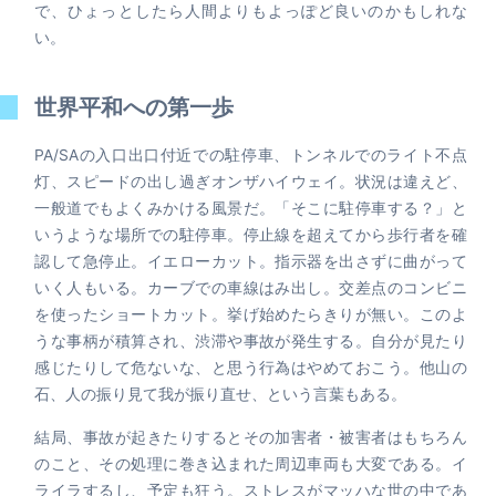
で、ひょっとしたら人間よりもよっぽど良いのかもしれな
い。
世界平和への第一歩
PA/SAの入口出口付近での駐停車、トンネルでのライト不点
灯、スピードの出し過ぎオンザハイウェイ。状況は違えど、
一般道でもよくみかける風景だ。「そこに駐停車する？」と
いうような場所での駐停車。停止線を超えてから歩行者を確
認して急停止。イエローカット。指示器を出さずに曲がって
いく人もいる。カーブでの車線はみ出し。交差点のコンビニ
を使ったショートカット。挙げ始めたらきりが無い。このよ
うな事柄が積算され、渋滞や事故が発生する。自分が見たり
感じたりして危ないな、と思う行為はやめておこう。他山の
石、人の振り見て我が振り直せ、という言葉もある。
結局、事故が起きたりするとその加害者・被害者はもちろん
のこと、その処理に巻き込まれた周辺車両も大変である。イ
ライラするし、予定も狂う。ストレスがマッハな世の中であ