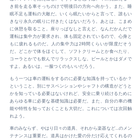
き前を走る車そっちのけで明後日の方向へ向かう。また、睡
眠不足も運転の大敵だ。いくら眠たいからと言って、誰もい
きなり永久の眠りに付きたくはないだろう。あとは、こまめ
に休憩を取ること。座りっぱなしと言えど、なんだかんだで
運転は集中力が要求され、体も固定されているので、心身と
もに疲れるものだ。人の集中力は2時間くらいが限度だそう
だ。どこかで体をほぐして、ソフトクリームとか食べたり、
コーラとかでも飲んでリラックスしな。ビールとかはダメで
すよ。あるいは、一服つくのもいいだろう。
もう一つは車の運転をするのに必要な知識を持っているか？
ということ。別にサスペンションやシャフトの構造がどうと
かを知っている必要はないけれど、安全に乗り続けるために
あらゆる車に必要な基礎知識は必要だ。また、自分の車の機
能や特性を知っておくことも大切だ。これについては次回触
れよう。
車のみならず、やはり日々の道具、それから楽器など…のメン
テナンスは重要だ。道具はかけた愛の分だけ応えてくれるの