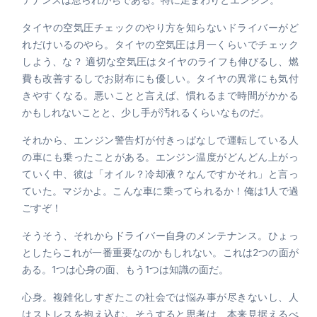
タイヤの空気圧チェックのやり方を知らないドライバーがど
れだけいるのやら。タイヤの空気圧は月一くらいでチェック
しよう、な？ 適切な空気圧はタイヤのライフも伸びるし、燃
費も改善するしでお財布にも優しい。タイヤの異常にも気付
きやすくなる。悪いことと言えば、慣れるまで時間がかかる
かもしれないことと、少し手が汚れるくらいなものだ。
それから、エンジン警告灯が付きっぱなしで運転している人
の車にも乗ったことがある。エンジン温度がどんどん上がっ
ていく中、彼は「オイル？冷却液？なんですかそれ」と言っ
ていた。マジかよ。こんな車に乗ってられるか！俺は1人で過
ごすぞ！
そうそう、それからドライバー自身のメンテナンス。ひょっ
としたらこれが一番重要なのかもしれない。これは2つの面が
ある。1つは心身の面、もう1つは知識の面だ。
心身。複雑化しすぎたこの社会では悩み事が尽きないし、人
はストレスを抱え込む。そうすると思考は、本来見据えるべ