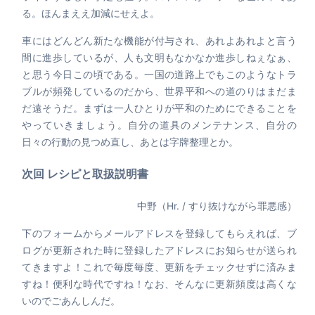
る。ほんまええ加減にせえよ。
車にはどんどん新たな機能が付与され、あれよあれよと言う
間に進歩しているが、人も文明もなかなか進歩しねぇなぁ、
と思う今日この頃である。一国の道路上でもこのようなトラ
ブルが頻発しているのだから、世界平和への道のりはまだま
だ遠そうだ。まずは一人ひとりが平和のためにできることを
やっていきましょう。自分の道具のメンテナンス、自分の
日々の行動の見つめ直し、あとは字牌整理とか。
次回 レシピと取扱説明書
中野（Hr. / すり抜けながら罪悪感）
下のフォームからメールアドレスを登録してもらえれば、ブ
ログが更新された時に登録したアドレスにお知らせが送られ
てきますよ！これで毎度毎度、更新をチェックせずに済みま
すね！便利な時代ですね！なお、そんなに更新頻度は高くな
いのでごあんしんだ。