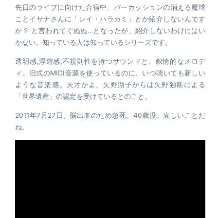
先日のライブに向けた合宿中、パーカッションの消える魔球
ことイサナさんに「レイ・ハラカミ」とか紹介しないんです
か？ と言われてぐぬぬ…となったが、紹介しないわけにはい
かない。知っている人は知っているシリーズです。
透明感,浮遊感,不規則性を持つサウンドと、叙情的なメロデ
ィ。旧式のMIDI音源を使っているのに、いつ聴いても新しい
ような音楽感。天才かよ。矢野顕子からは矢野独断による
「世界遺産」の認定を受けているとのこと。
2011年7月27日、脳出血のため急死。40歳没。哀しいことだ
ね。