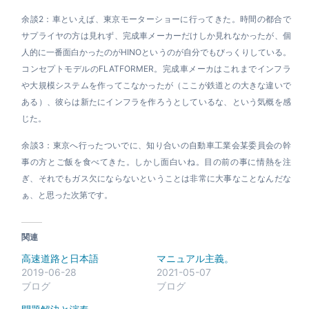
余談2：車といえば、東京モーターショーに行ってきた。時間の都合で
サプライヤの方は見れず、完成車メーカーだけしか見れなかったが、個
人的に一番面白かったのがHINOというのが自分でもびっくりしている。
コンセプトモデルの
FLATFORMER。完成車メーカはこれまでインフラ
や大規模システムを作ってこなかったが（ここが鉄道との大きな違いで
ある）、彼らは新たにインフラを作ろうとしているな、という気概を感
じた。
余談3：東京へ行ったついでに、知り合いの自動車工業会某委員会の幹
事の方とご飯を食べてきた。しかし面白いね。目の前の事に情熱を注
ぎ、それでもガス欠にならないということは非常に大事なことなんだな
ぁ、と思った次第です。
関連
高速道路と日本語
マニュアル主義。
2019-06-28
2021-05-07
ブログ
ブログ