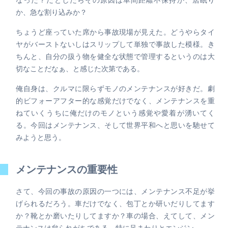
か、急な割り込みか？
ちょうど座っていた席から事故現場が見えた。どうやらタイ
ヤがバーストないしはスリップして単独で事故した模様。き
ちんと、自分の扱う物を健全な状態で管理するというのは大
切なことだなぁ、と感じた次第である。
俺自身は、クルマに限らずモノのメンテナンスが好きだ。劇
的ビフォーアフター的な感覚だけでなく、メンテナンスを重
ねていくうちに俺だけのモノという感覚や愛着が湧いてく
る。今回はメンテナンス、そして世界平和へと思いを馳せて
みようと思う。
メンテナンスの重要性
さて、今回の事故の原因の一つには、メンテナンス不足が挙
げられるだろう。車だけでなく、包丁とか研いだりしてます
か？靴とか磨いたりしてますか？車の場合、えてして、メン
テナンスは怠られがちである。特に足まわりとエンジン。