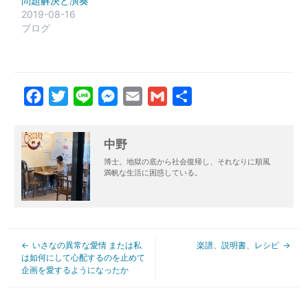
問題解決と演奏
2019-08-16
ブログ
Facebook
Twitter
Line
Messenger
Email
Gmail
共
有
中野
博士。地獄の底から社会復帰し、それなりに順風
満帆な生活に困惑している。
いさなの異常な愛情 または私
楽譜、説明書、レシピ
は如何にして心配するのを止めて
企画を愛するようになったか