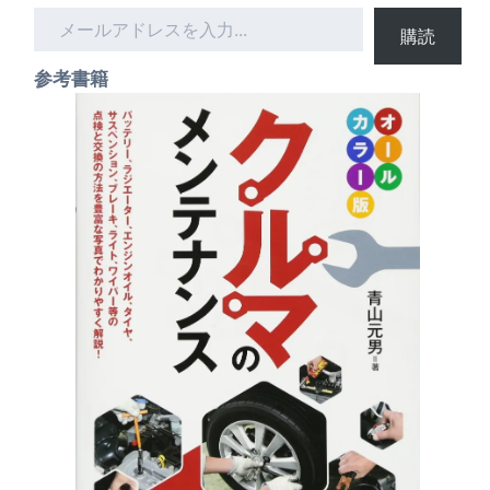
メ
購読
ー
ル
参考書籍
ア
ド
レ
ス
を
入
力
…