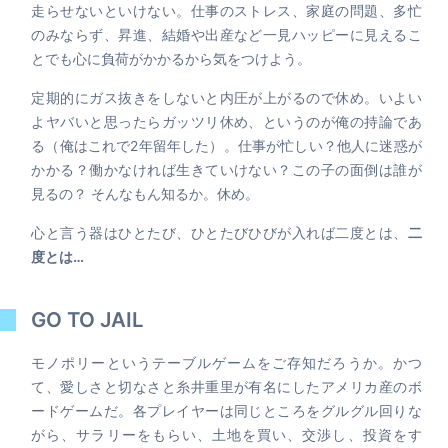
走らせないといけない。仕事のストレス、家庭の問題、多忙
のみならず、昇進、結婚や出産など一見ハッピーに見えるこ
とでも心に負荷がかかるから気をつけよう。
定期的にガス抜きをしないと内圧が上がるので休め。いよい
よヤバいと思ったらガッツリ休め、というのが俺の持論であ
る（俺はこれで2年留年した）。仕事が忙しい？他人に迷惑が
かかる？働かなければ生きていけない？この子の面倒は誰が
見るの？ そんなもん知るか。休め。
心と言う器はひとたび、ひとたびひびが入れば二度とは、
二
度とは…
GO TO JAIL
モノポリーというテーブルゲームをご存知だろうか。かつ
て、愛しさと切なさと糸井重里が有名にしたアメリカ産のボ
ードゲームだ。各プレイヤーは同じところをグルグル回りな
がら、サラリーをもらい、土地を買い、交渉し、投資をす