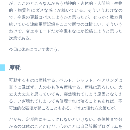
が、ここのところなんかもう精神的・肉体的・人間的・生物
的・物質的にダメな感じが続いている。そういうわけなの
で、今週の更新はパスしようかと思ったが、せっかく数カ月
続いている連続更新記録をここで断つのは惜しい。そういう
わけで、省エネモードだが今週もなにか投稿しようと思った
次第である。
今日は休みについて書こう。
摩耗
可動するものは摩耗する。ベルト、シャフト、ベアリングは
言うに及ばず、人の心も体も摩耗する。摩耗は恐ろしい。大
丈夫大丈夫と思っていても、突然壊れてしまう原因となりえ
る。いざ壊れてしまっても修理すれば治ることもあれば、不
可逆的な破壊が起こることもある。それは壊れ方次第だが。
だから、定期的にチェックしないといけない。身体検査で分
かるのは体のことだけだ。心のことは自己診断プログラムを