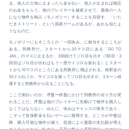
る。他人の土地に止まったら金を払い、他人が止まれば相応
のお金をもらう。他のプレイヤーを破産させて、最後の一人
になり物件を独占（モノポリー）することを目指す。「いた
だきストリート」という国産ゲームがあるが、あれも似たよ
うなものだ。
モノポリーにもすごろくの「一回休み」に相当するところが
ある。刑務所だ。スタートから30マス目にある「GO TO
JAIL」のマスに止まるか、3回続けてゾロ目を出す（1回目・2
回目はゾロ目が出ればもう一度サイコロを振れる）とスター
トから10マスのところにある刑務所に飛ばされる。保釈金の
50ドル払うか、サイコロを振ってゾロ目を出すか、3ターン経
過すると刑務所から出ることになる。
ここで面白いのが、序盤〜終盤にかけて刑務所の在り方が変
わることだ。序盤は他のプレイヤーに先駆けて物件を購入し
なくてはならない。ゆえに、休みはチャンスの喪失であり、
こぞって皆保釈金を払いゲームに復帰する。ところが中盤以
降、購入可能な物件が減り、投資により盤面の支払額が増え