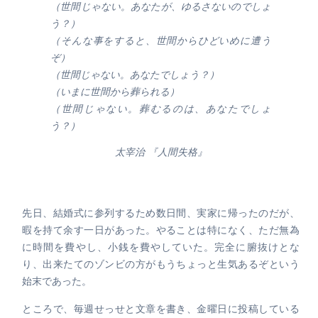
（世間じゃない。あなたが、ゆるさないのでしょ
う？）
（そんな事をすると、世間からひどいめに遭う
ぞ）
（世間じゃない。あなたでしょう？）
（いまに世間から葬られる）
（世間じゃない。葬むるのは、あなたでしょ
う？）
太宰治 『人間失格』
先日、結婚式に参列するため数日間、実家に帰ったのだが、
暇を持て余す一日があった。やることは特になく、ただ無為
に時間を費やし、小銭を費やしていた。完全に腑抜けとな
り、出来たてのゾンビの方がもうちょっと生気あるぞという
始末であった。
ところで、毎週せっせと文章を書き、金曜日に投稿している