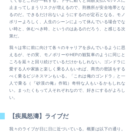
てくるとこれが一転する。下手に動くと高額支払いのマスに
止まってしまうリスクが増えるので、刑務所が安全地帯とな
るのだ。できるだけ出ないようにするのが定石となる。モノ
ポリーよろしく、人生のシーンによって休んでいる場合でな
い時と、休むべき時、というのはあるのだろう、と感じる次
第だ。
我々は常に前に向けて各々のキャリアを歩んでいるように思
えるが、その実、モノポリーやHEPの観覧車のように同じと
ころを延々と回り続けているだけかもしれない。ゴンドラに
愛する人や家族と楽しく乗る人もいれば、商売の密談をする
べく乗るビジネスマンもいる。「これは俺のゴンドラ」と一
人で乗る（『砂漠の俺』作戦）奇特な人もいるかもしれな
い。まったくもって人それぞれなので、好きにするがよろし
い。
【疾風怒濤】ライブだ
我々のライブが日に日に近づいている。概要は以下の通り。