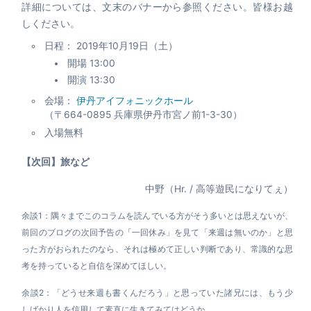
詳細については、文末のバナーから参照ください。皆様お越
しください。
日程： 2019年10月19日（土）
開場 13:00
開演 13:30
会場：
伊丹アイフォニックホール
（〒664-0895 兵庫県伊丹市宮ノ前1-3-30）
入場無料
【次回】旅など
中野（Hr. / 高等遊民になりてぇ）
余談1：隅々までこのコラムを読んでいる方がそう多いとは思えないが、
前回のブログの次回予告の「一回休み」を見て「来週は無いのか」と思
った方がおられたのなら、それは極めて正しい判断であり、常識的な思
考を持っていると自信を深めてほしい。
余談2：「どうせ来週も書くんだろう」と思っていた諸兄には、もう少
しばかり人を信用して素直に生きてみてはどうか。