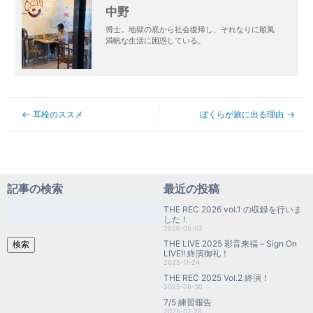
中野
博士。地獄の底から社会復帰し、それなりに順風
満帆な生活に困惑している。
耳栓のススメ
ぼくらが旅に出る理由
記事の検索
最近の投稿
検
THE REC 2026 vol.1 の収録を行いま
索:
した！
2026-05-02
THE LIVE 2025 彩音来福 – Sign On
検索
LIVE!! 終演御礼！
2025-11-24
THE REC 2025 Vol.2 終演！
2025-08-30
7/5 練習報告
2025-07-26