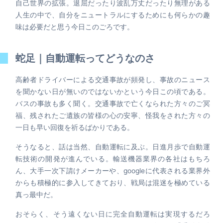
自己世界の拡張。退屈だったり波乱万丈だったり無理がある
人生の中で、自分をニュートラルにするためにも何らかの趣
味は必要だと思う今日このごろです。
蛇足｜自動運転ってどうなのさ
高齢者ドライバーによる交通事故が頻発し、事故のニュース
を聞かない日が無いのではないかという今日この頃である。
バスの事故も多く聞く。交通事故で亡くなられた方々のご冥
福、残されたご遺族の皆様の心の安寧、怪我をされた方々の
一日も早い回復を祈るばかりである。
そうなると、話は当然、自動運転に及ぶ。日進月歩で自動運
転技術の開発が進んでいる。輸送機器業界の各社はもちろ
ん、大手一次下請けメーカーや、googleに代表される業界外
からも積極的に参入してきており、戦局は混迷を極めている
真っ最中だ。
おそらく、そう遠くない日に完全自動運転は実現するだろ