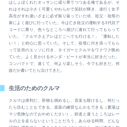
はしょぼくれたオッサンに成り果てつつある俺であるが、そ
れはそれは小さく可愛くやわらかで笑顔が輝き、道行く女子
高生がすれ違いざまに必ず振り返っていた頃、祖父・祖母の
家によく遊びに行っていた。今は亡き祖父の運転する3代目ア
コードに乗り、色々なところへ遊びに連れて行ってもらって
いた。「クルマさえアレばどこへでも行ける！」「運転した
い！」と幼心に思っていた。そして、祖母に付き添ってもら
って近所のエッソに行き、タイガーとクルマをワクワク眺め
ていた。よく見かけるホンダ・ビートが本当に好きだった。
コンパクトで、速くて、何より楽しそう。今でも好きだ。何
故だか書いてたら泣けてきた。
生活のためのクルマ
クルマは便利だ。荷物も積めるし、音楽も聴けるし、何だっ
たら住むこともできる。楽器の練習なんかもできる（夏場は
マジ危険なのでおやめください）。鉄道と違うところはレー
ルの上を走らないということだろう。あらゆる時間、どんな