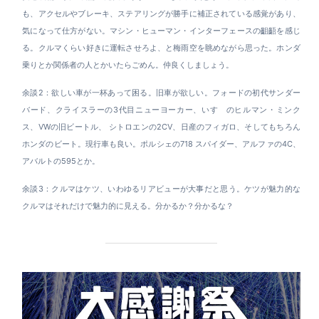
も、アクセルやブレーキ、ステアリングが勝手に補正されている感覚があり、
気になって仕方がない。マシン・ヒューマン・インターフェースの齟齬を感じ
る。クルマくらい好きに運転させろよ、と梅雨空を眺めながら思った。ホンダ
乗りとか関係者の人とかいたらごめん。仲良くしましょう。
余談2：欲しい車が一杯あって困る。旧車が欲しい。フォードの初代サンダー
バード、クライスラーの3代目ニューヨーカー、いすゞのヒルマン・ミンク
ス、VWの旧ビートル、 シトロエンの2CV、日産のフィガロ、そしてもちろん
ホンダのビート。現行車も良い。ポルシェの718 スパイダー、アルファの4C、
アバルトの595とか。
余談3：クルマはケツ、いわゆるリアビューが大事だと思う。ケツが魅力的な
クルマはそれだけで魅力的に見える。分かるか？分かるな？