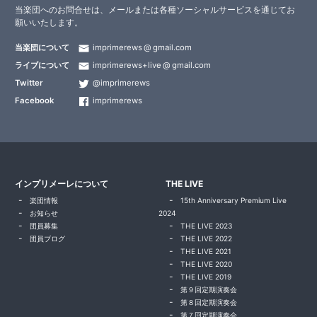
当楽団へのお問合せは、メールまたは各種ソーシャルサービスを通じてお
願いいたします。
当楽団について
imprimerews
gmail.com
ライブについて
imprimerews+live
gmail.com
Twitter
@imprimerews
Facebook
imprimerews
インプリメーレについて
THE LIVE
楽団情報
15th Anniversary Premium Live
お知らせ
2024
団員募集
THE LIVE 2023
団員ブログ
THE LIVE 2022
THE LIVE 2021
THE LIVE 2020
THE LIVE 2019
第９回定期演奏会
第８回定期演奏会
第７回定期演奏会