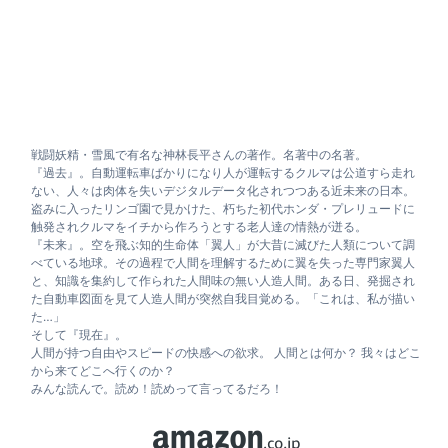
戦闘妖精・雪風で有名な神林長平さんの著作。名著中の名著。
『過去』。自動運転車ばかりになり人が運転するクルマは公道すら走れ
ない、人々は肉体を失いデジタルデータ化されつつある近未来の日本。
盗みに入ったリンゴ園で見かけた、朽ちた初代ホンダ・プレリュードに
触発されクルマをイチから作ろうとする老人達の情熱が迸る。
『未来』。空を飛ぶ知的生命体「翼人」が大昔に滅びた人類について調
べている地球。その過程で人間を理解するために翼を失った専門家翼人
と、知識を集約して作られた人間味の無い人造人間。ある日、発掘され
た自動車図面を見て人造人間が突然自我目覚める。「これは、私が描い
た…」
そして『現在』。
人間が持つ自由やスピードの快感への欲求。 人間とは何か？ 我々はどこ
から来てどこへ行くのか？
みんな読んで。読め！読めって言ってるだろ！