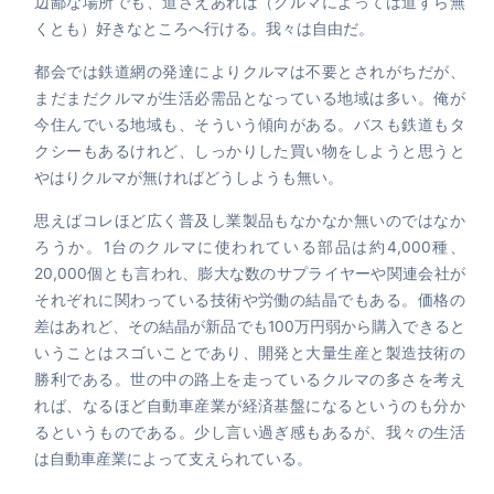
辺鄙な場所でも、道さえあれば（クルマによっては道すら無
くとも）好きなところへ行ける。我々は自由だ。
都会では鉄道網の発達によりクルマは不要とされがちだが、
まだまだクルマが生活必需品となっている地域は多い。俺が
今住んでいる地域も、そういう傾向がある。バスも鉄道もタ
クシーもあるけれど、しっかりした買い物をしようと思うと
やはりクルマが無ければどうしようも無い。
思えばコレほど広く普及し業製品もなかなか無いのではなか
ろうか。1台のクルマに使われている部品は約4,000種、
20,000個とも言われ、膨大な数のサプライヤーや関連会社が
それぞれに関わっている技術や労働の結晶でもある。価格の
差はあれど、その結晶が新品でも100万円弱から購入できると
いうことはスゴいことであり、開発と大量生産と製造技術の
勝利である。世の中の路上を走っているクルマの多さを考え
れば、なるほど自動車産業が経済基盤になるというのも分か
るというものである。少し言い過ぎ感もあるが、我々の生活
は自動車産業によって支えられている。