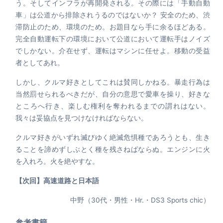
う。そしてインフラが再開発される。その際には「手動自動
車」は公道から排除されうるのではないか？ 安全のため、渋
滞防止のため、環境のため。お題目なら手に余るほどある。
完全自動運転下の環境において公道において運転手はノイズ
でしかない。介在せず、運転はマシンに任せよ。移動の受益
者としてあれ。
しかし、クルマ好きとしてこれは賛同しかねる。暴走行為は
当然罰せられるべきだが、自分の意思で愛車を操り、好きな
ところへ行き、楽しむ権利を奪われるまでの謂れはない。
我々は妥協点を見つけなければならない。
クルマ好きがいずれ滅びゆく絶滅危惧種であろうとも、生き
ることを諦めずしぶとく種を残さねばならぬ。エンジンに火
を入れろ。火を絶やすな。
【次回】高速道路と日本語
中野（30代・男性・Hr.・DS3 Sports chic）
参考書籍