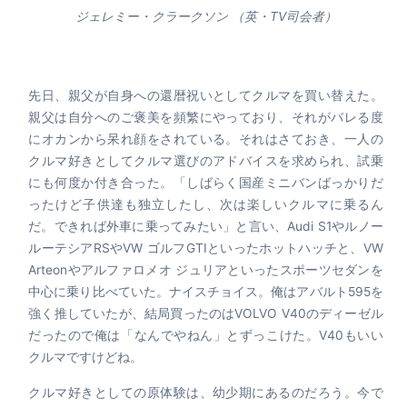
ジェレミー・クラークソン （英・TV司会者）
先日、親父が自身への還暦祝いとしてクルマを買い替えた。
親父は自分へのご褒美を頻繁にやっており、それがバレる度
にオカンから呆れ顔をされている。それはさておき、一人の
クルマ好きとしてクルマ選びのアドバイスを求められ、試乗
にも何度か付き合った。「しばらく国産ミニバンばっかりだ
ったけど子供達も独立したし、次は楽しいクルマに乗るん
だ。できれば外車に乗ってみたい」と言い、Audi S1やルノー
ルーテシアRSやVW ゴルフGTIといったホットハッチと、VW
Arteonやアルファロメオ ジュリアといったスポーツセダンを
中心に乗り比べていた。ナイスチョイス。俺はアバルト595を
強く推していたが、結局買ったのはVOLVO V40のディーゼル
だったので俺は「なんでやねん」とずっこけた。V40もいい
クルマですけどね。
クルマ好きとしての原体験は、幼少期にあるのだろう。今で