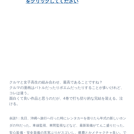
クルマと女子高生の組み合わせ、最高であることですね？
クルマの漫画はバトルだったりポエムだったりすることが多いけれど、
コレは違う。
面白くて良い作品と思うのだが、4巻で打ち切り的な完結を迎える。泣
ける。
余談1：先日、沖縄へ旅行へ行った時にレンタカーを借りたら年式の新しいホン
ダのfitだった。車線監視、車間監視などなど、最新装備がてんこ盛りだった。
安心装備・安全装備の充実ぶりがスゴいし、燃費とかメチャクチャ良い。で