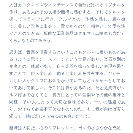
人はカスタマイズやメンテナンスで自分だけのオリジナルを
作り、ある人はその技術や機構に感心する。そしてクルマを
操ってドライブに行き、クルマとの一体感を感じ、風を撫
で、美しい景色に出会う。愛があるのだ。相棒として愛を注
ぐことのできる一般的な工業製品はクルマ（二輪車も含む）
くらいなものであろう。
思えば、音楽を演奏するということもクルマに近いものがあ
る（ように思う）。ステージという世界があり、楽器や別の
奏者との一体感があり、自ら楽器を操って美しい表現を果た
すことで、自ら楽しみ、他者と楽しみを共有する。だから、
近しい人がクルマにお金をかけていてもどうかそっとしてお
いてあげて欲しい。そこには愛があるのだ。たとえ貴方がク
ルマ好きでなくても、貴方にとっての音楽やその他の趣味と
同様、その人にとって大切な趣味であり、一つの逃避であ
り、おそらく必要不可欠なものなのだ。もし気が向けば寄り
添って一緒に楽しんでみるのも良いだろう。
趣味は大切だ。心のリフレッシュ、日々のささやかな充足、