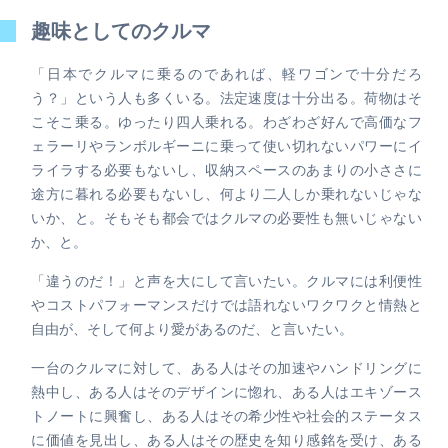
趣味としてのクルマ
「日本でクルマに乗るのであれば、軽ワゴンで十分だろ
う？」という人も多くいる。法定速度は十分出る。荷物はそ
こそこ乗る。ゆったり四人乗れる。わざわざ好んで高価なフ
ェラーリやランボルギーニに乗って使い切れないパワーにイ
ライラする必要もないし、収納スペースのあまりの小ささに
途方に暮れる必要もないし、何より二人しか乗れないじゃな
いか、と。そもそも都会ではクルマの必要性も無いじゃない
か、と。
「違うのだ！」と声を大にして言いたい。クルマには利便性
やコストパフォーマンスだけでは語れないワクワクと情熱と
自由が、そして何より愛があるのだ、と言いたい。
一台のクルマに対して、ある人はその加速やハンドリングに
熱中し、ある人はそのデザインに惚れ、ある人はエキゾース
トノートに興奮し、ある人はその希少性や社会的ステータス
に価値を見出し、ある人はその歴史を知り感銘を受け、ある