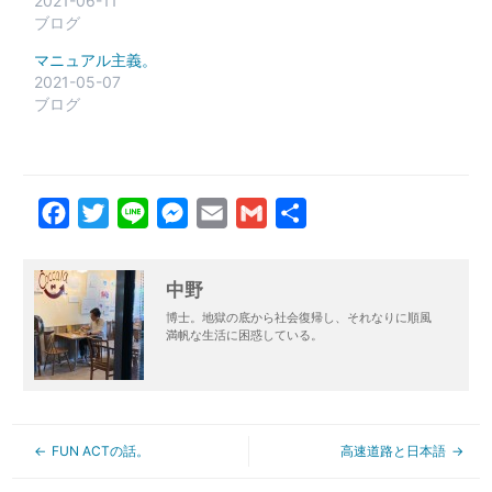
2021-06-11
ブログ
マニュアル主義。
2021-05-07
ブログ
Facebook
Twitter
Line
Messenger
Email
Gmail
共
有
中野
博士。地獄の底から社会復帰し、それなりに順風
満帆な生活に困惑している。
FUN ACTの話。
高速道路と日本語