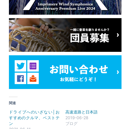
関連
ドライブへのいざない│お
高速道路と日本語
すすめのクルマ、ベストテ
2019-06-28
ン
ブログ