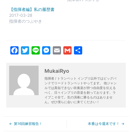
【指揮者編】私の履歴書
2017-03-28
指揮者のつぶやき
Facebook
Twitter
Line
Messenger
Email
Gmail
共
有
MukaiRyo
指揮者 / トランペット インプリ以外ではビッグバ
ンドでリードトランペットやってます。 他ジャン
ルでは真似できない吹奏楽が持つ自由度を伝える
べく、日々インプリの音楽を創っております。ラ
イブこそ全て。生の演奏に勝るものはありませ
ん。ぜひ僕らに会いに来てください！
第16回練習報告！
本番は今週末です！