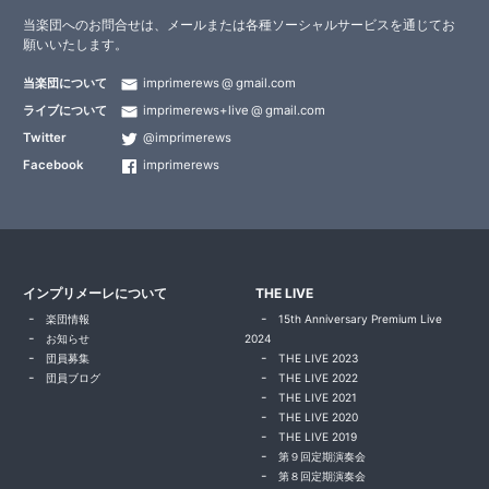
当楽団へのお問合せは、メールまたは各種ソーシャルサービスを通じてお
願いいたします。
当楽団について
imprimerews
gmail.com
ライブについて
imprimerews+live
gmail.com
Twitter
@imprimerews
Facebook
imprimerews
インプリメーレについて
THE LIVE
楽団情報
15th Anniversary Premium Live
お知らせ
2024
団員募集
THE LIVE 2023
団員ブログ
THE LIVE 2022
THE LIVE 2021
THE LIVE 2020
THE LIVE 2019
第９回定期演奏会
第８回定期演奏会