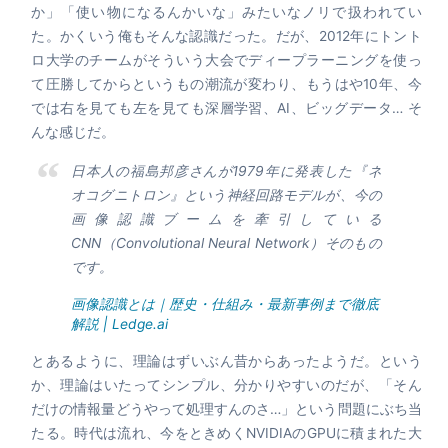
か」「使い物になるんかいな」みたいなノリで扱われてい
た。かくいう俺もそんな認識だった。だが、2012年にトント
ロ大学のチームがそういう大会でディープラーニングを使っ
て圧勝してからというもの潮流が変わり、もうはや10年、今
では右を見ても左を見ても深層学習、AI、ビッグデータ… そ
んな感じだ。
日本人の福島邦彦さんが1979年に発表した『ネ
オコグニトロン』という神経回路モデルが、今の
画像認識ブームを牽引している
CNN（Convolutional Neural Network）そのもの
です。
画像認識とは｜歴史・仕組み・最新事例まで徹底
解説 | Ledge.ai
とあるように、理論はずいぶん昔からあったようだ。という
か、理論はいたってシンプル、分かりやすいのだが、「そん
だけの情報量どうやって処理すんのさ…」という問題にぶち当
たる。時代は流れ、今をときめくNVIDIAのGPUに積まれた大