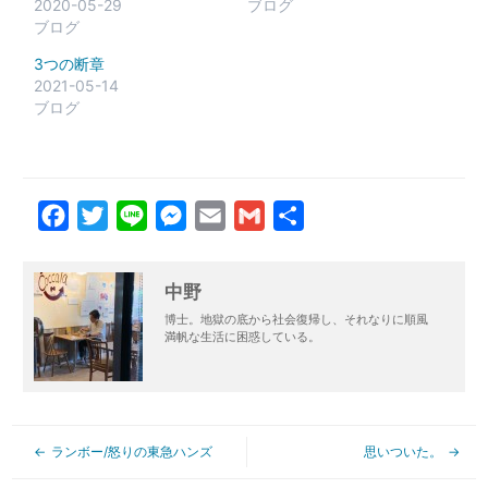
2020-05-29
ブログ
ブログ
3つの断章
2021-05-14
ブログ
Facebook
Twitter
Line
Messenger
Email
Gmail
共
有
中野
博士。地獄の底から社会復帰し、それなりに順風
満帆な生活に困惑している。
ランボー/怒りの東急ハンズ
思いついた。