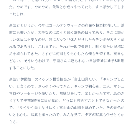
た。やめです、やめやめ。先週とか色々やってたら、すっぽかしてしま
ったしね。
余談2: というか、今年はゴールデンウィークの存在を極力抹消した。以
前にも書いたが、大事なのは淡々と続く灰色の日々であり、そこに輝か
しい休日は不要なのだ。急にガッツリ休んだりしたらテンポが大きく乱
れるであろうし、これまでも、それが一因で失速し、暗く冷たい泥沼に
足を取られてきた。さすがに何回もやらかしたら俺も学習する。祝日な
どない。そういうわけで、守衛さんに怒られない日は普通に通学&出勤
することにした。
余談3:
弊団随一のイケメン横笛担当が「富士山見たい」「キャンプした
い」と言うので、さっそくやってきた。キャンプ初心者、二人、マシュ
マロやソーセージを焼いたり、無駄話をして、楽しかったです。鳥のさ
えずりで午前5時頃に目が覚め、どうにも寝直すこともできなかったの
で、「やうやう白くなりゆく」富士山の山際を眺めていた。その景色が
いとおかし。写真も撮ったので、みんな見て。夕方の写真も併せとくか
らさ。