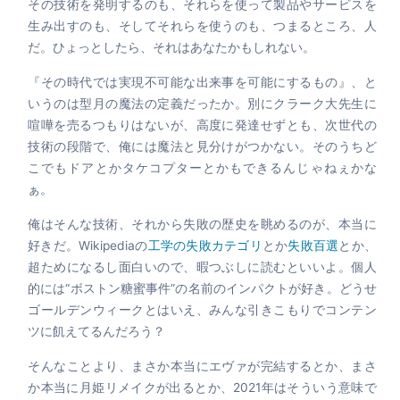
その技術を発明するのも、それらを使って製品やサービスを
生み出すのも、そしてそれらを使うのも、つまるところ、人
だ。ひょっとしたら、それはあなたかもしれない。
『その時代では実現不可能な出来事を可能にするもの』、と
いうのは型月の魔法の定義だったか。別にクラーク大先生に
喧嘩を売るつもりはないが、高度に発達せずとも、次世代の
技術の段階で、俺には魔法と見分けがつかない。そのうちど
こでもドアとかタケコプターとかもできるんじゃねぇかな
ぁ。
俺はそんな技術、それから失敗の歴史を眺めるのが、本当に
好きだ。Wikipediaの
工学の失敗カテゴリ
とか
失敗百選
とか、
超ためになるし面白いので、暇つぶしに読むといいよ。個人
的には“ボストン糖蜜事件”の名前のインパクトが好き。どうせ
ゴールデンウィークとはいえ、みんな引きこもりでコンテン
ツに飢えてるんだろう？
そんなことより、まさか本当にエヴァが完結するとか、まさ
か本当に月姫リメイクが出るとか、2021年はそういう意味で