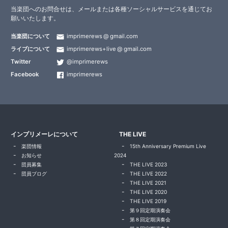
当楽団へのお問合せは、メールまたは各種ソーシャルサービスを通じてお
願いいたします。
当楽団について
imprimerews
gmail.com
ライブについて
imprimerews+live
gmail.com
Twitter
@imprimerews
Facebook
imprimerews
インプリメーレについて
THE LIVE
楽団情報
15th Anniversary Premium Live
お知らせ
2024
団員募集
THE LIVE 2023
団員ブログ
THE LIVE 2022
THE LIVE 2021
THE LIVE 2020
THE LIVE 2019
第９回定期演奏会
第８回定期演奏会