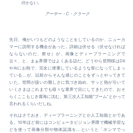
付かない。
アーサー・C・クラーク
先日、俺がいつもどのようなことをしているのか、ニューカ
マーに説明する機会があった。詳細は伏せる（伏せなければ
ならないのだ、察せ）が、画像とディープラーニングで
云々、と、まぁ界隈ではよくある話だ。どうやら世間様はDX
やAIにお熱で、完全に便乗しているような形になってしまっ
ている… が、以前からそんな感じのことをずっとやってきて
いた。世間が扱いの難しさに気づき始め、サッと熱が引いて
いくさまはこれまでも様々な業界で目にしてきたので、おそ
らくここもじき腐海に沈む。第三次人工知能“ブーム”とかって
言われるくらいだしね。
それはさておき、ディープラーニングとか人工知能とかであ
る。10年ほど前にはコンピュータビジョン界隈で機械学習な
どを使って画像分類や物体認識を… というと「ホンマでっ