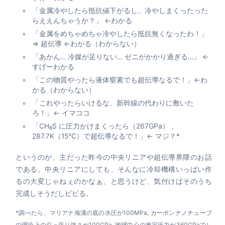
「金属冷やしたら抵抗値下がるし、冷やしまくったった
らええんちゃうか？」 ←わかる
「金属をめちゃめちゃ冷やしたら抵抗無くなったわ！」
⇒ 超伝導 ←わかる（わからない）
「あかん… 冷媒が足りない… ゼニがかかり過ぎる…」 ←
すげーわかる
「この物質やったら液体窒素でも超伝導なるで！」←わ
かる（わからない）
「これやったらいけるな、新幹線の代わりに敷いた
ろ！」← イマココ
「CH
S に圧力かけまくったら（267GPa） 、
8
287.7K（15℃）で超伝導なるで！」← マジ？*
というのが、主だった昨今の中央リニアや超伝導界隈のお話
である。中央リニアにしても、そんなに冷却機構いっぱい作
るの大変じゃねぇのかなぁ、と思うけど、気付けばそのうち
完成しそうだしビビる。
*調べたら、マリアナ海溝の底の水圧が100MPa, カーボンナノチューブ
の理論上の引っ張り強さが100GPa, 地球中心の推定圧力が360GPaでし