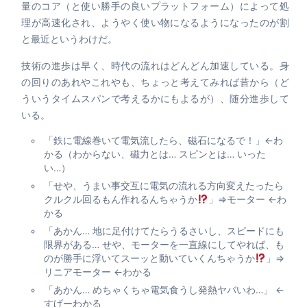
量のコア（と使い勝手の良いプラットフォーム）によって処
理が高速化され、ようやく使い物になるようになったのが割
と最近というわけだ。
技術の進歩は早く、時代の流れはどんどん加速している。身
の回りのあれやこれやも、ちょっと考えてみれば昔から（ど
ういうタイムスパンで考えるかにもよるが）、随分進歩して
いる。
「鉄に電線巻いて電気流したら、磁石になるで！」←わ
かる（わからない、磁力とは… スピンとは… いった
い…）
「せや、うまい事交互に電気の流れる方向変えたったら
クルクル回るもん作れるんちゃうか
」⇒モーター ←わ
かる
「あかん… 地に足付けてたらうるさいし、スピードにも
限界がある… せや、モーターを一直線にしてやれば、も
のが勝手に浮いてスーッと動いていくんちゃうか
」⇒
リニアモーター ←わかる
「あかん… めちゃくちゃ電気食うし発熱ヤバいわ…」 ←
すげーわかる