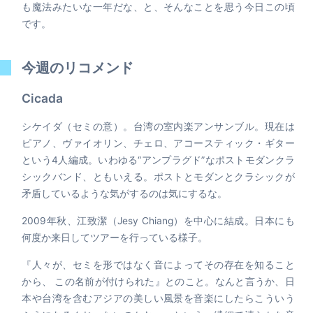
も魔法みたいな一年だな、と、そんなことを思う今日この頃
です。
今週のリコメンド
Cicada
シケイダ（セミの意）。台湾の室内楽アンサンブル。現在は
ピアノ、ヴァイオリン、チェロ、アコースティック・ギター
という4人編成。いわゆる“アンプラグド”なポストモダンクラ
シックバンド、ともいえる。ポストとモダンとクラシックが
矛盾しているような気がするのは気にするな。
2009年秋、江致潔（Jesy Chiang）を中心に結成。日本にも
何度か来日してツアーを行っている様子。
『人々が、セミを形ではなく音によってその存在を知ること
から、 この名前が付けられた』とのこと。なんと言うか、日
本や台湾を含むアジアの美しい風景を音楽にしたらこういう