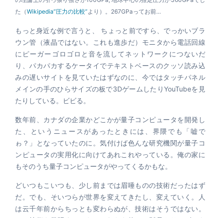
た（
Wikipedia”圧力の比較”
より）。267GPaってお前…
もっと身近な例で言うと、 ちょっと前ですら、でっかいブラ
ウン管（液晶ではない。これも進歩だ）モニタから電話回線
にピーガーゴロゴロと音を流してネットワークにつないだ
り、パカパカするケータイでテキストベースのクッソ読み込
みの遅いサイトを見ていたはずなのに、今ではタッチパネル
メインの手のひらサイズの板で3DゲームしたりYouTubeを見
たりしている。ビビる。
数年前、カナダの企業かどこかが量子コンピュータを開発し
た、というニュースがあったときには、界隈でも「嘘で
ゎ？」となっていたのに。気付けば色んな研究機関が量子コ
ンピュータの実用化に向けてあれこれやっている。俺の家に
もそのうち量子コンピュータがやってくるかもな。
どいつもこいつも、少し前までは眉唾ものの技術だったはず
だ。でも、そいつらが世界を変えてきたし、変えていく。人
は云千年前からちっとも変わらぬが、技術はそうではない。