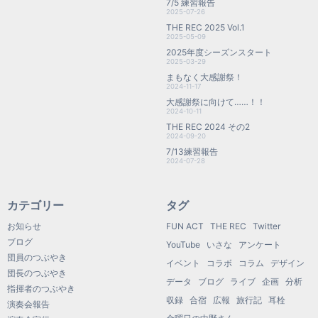
7/5 練習報告
2025-07-26
THE REC 2025 Vol.1
2025-05-09
2025年度シーズンスタート
2025-03-29
まもなく大感謝祭！
2024-11-17
大感謝祭に向けて……！！
2024-10-11
THE REC 2024 その2
2024-09-20
7/13練習報告
2024-07-28
カテゴリー
タグ
お知らせ
FUN ACT
THE REC
Twitter
ブログ
YouTube
いさな
アンケート
団員のつぶやき
イベント
コラボ
コラム
デザイン
団長のつぶやき
データ
ブログ
ライブ
企画
分析
指揮者のつぶやき
収録
合宿
広報
旅行記
耳栓
演奏会報告