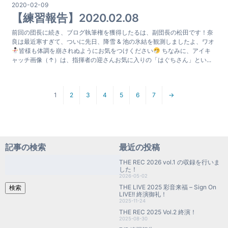
2020-02-09
【練習報告】2020.02.08
前回の団長に続き、ブログ執筆権を獲得したるは、副団長の松田です！奈
良は最近寒すぎて、ついに先日、降雪 & 池の氷結を観測しましたよ、ワオ
皆様も体調を崩されぬようにお気をつけください
ちなみに、アイキ
ャッチ画像（↑）は、指揮者の迎さんお気に入りの「はぐちさん」とい...
1
2
3
4
5
6
7
→
記事の検索
最近の投稿
検
THE REC 2026 vol.1 の収録を行いま
索:
した！
2026-05-02
THE LIVE 2025 彩音来福 – Sign On
検索
LIVE!! 終演御礼！
2025-11-24
THE REC 2025 Vol.2 終演！
2025-08-30