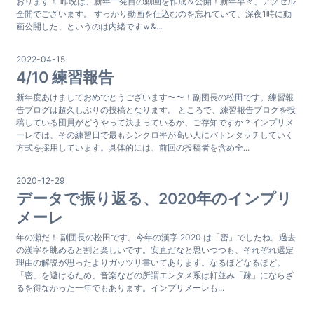
おります！ 昨晩は、新年一発目の動画を作成＆公開！新年早々、アクセル
全開でございます。 すっかり動画を仕込むのを忘れていて、深夜1時に動
画公開した、というのは内緒ですｗ&...
2022-04-15
4/10 練習報告
新年度あけましておめでとうございます〜〜！副団長の松田です。練習報
告ブログは超久しぶりの投稿となります。 ところで、練習報告ブログを投
稿している団員がどうやって決まっているか、ご存知ですか？インプリメ
ーレでは、その練習日で最もシンクロ率が高い人にバトンタッチしていく
方式を採用しています。具体的には、前回の投稿者を含め全...
2020-12-29
データで振り返る、2020年のインプリ
メーレ
年の瀬だ！ 副団長の松田です。今年の漢字 2020 は「密」でしたね。過去
の漢字を眺めると割と楽しいです。安直だなと思いつつも、それぞれ選定
理由の解説が思ったよりガッツリ書いてあります。なるほどなるほど。
「密」を避けるため、音楽などの所謂エンタメ系は軒並み「疎」にならざ
るを得なかった一年でもあります。インプリメーレも...