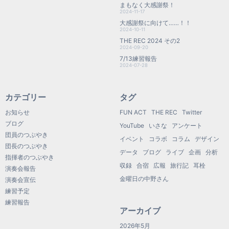
まもなく大感謝祭！
2024-11-17
大感謝祭に向けて……！！
2024-10-11
THE REC 2024 その2
2024-09-20
7/13練習報告
2024-07-28
カテゴリー
タグ
お知らせ
FUN ACT
THE REC
Twitter
ブログ
YouTube
いさな
アンケート
団員のつぶやき
イベント
コラボ
コラム
デザイン
団長のつぶやき
データ
ブログ
ライブ
企画
分析
指揮者のつぶやき
収録
合宿
広報
旅行記
耳栓
演奏会報告
金曜日の中野さん
演奏会宣伝
練習予定
練習報告
アーカイブ
2026年5月