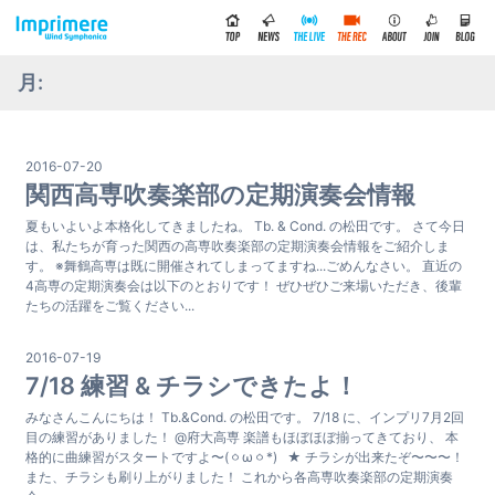
月:
2016-07-20
関西高専吹奏楽部の定期演奏会情報
夏もいよいよ本格化してきましたね。 Tb. & Cond. の松田です。 さて今日
は、私たちが育った関西の高専吹奏楽部の定期演奏会情報をご紹介しま
す。 ※舞鶴高専は既に開催されてしまってますね...ごめんなさい。 直近の
4高専の定期演奏会は以下のとおりです！ ぜひぜひご来場いただき、後輩
たちの活躍をご覧ください...
2016-07-19
7/18 練習 & チラシできたよ！
みなさんこんにちは！ Tb.&Cond. の松田です。 7/18 に、インプリ7月2回
目の練習がありました！ @府大高専 楽譜もほぼほぼ揃ってきており、 本
格的に曲練習がスタートですよ〜(ㆁωㆁ*) ★ チラシが出来たぞ〜〜〜！
また、チラシも刷り上がりました！ これから各高専吹奏楽部の定期演奏