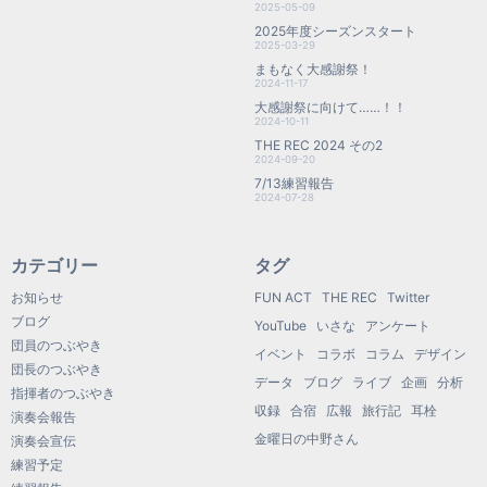
2025-05-09
2025年度シーズンスタート
2025-03-29
まもなく大感謝祭！
2024-11-17
大感謝祭に向けて……！！
2024-10-11
THE REC 2024 その2
2024-09-20
7/13練習報告
2024-07-28
カテゴリー
タグ
お知らせ
FUN ACT
THE REC
Twitter
ブログ
YouTube
いさな
アンケート
団員のつぶやき
イベント
コラボ
コラム
デザイン
団長のつぶやき
データ
ブログ
ライブ
企画
分析
指揮者のつぶやき
収録
合宿
広報
旅行記
耳栓
演奏会報告
金曜日の中野さん
演奏会宣伝
練習予定