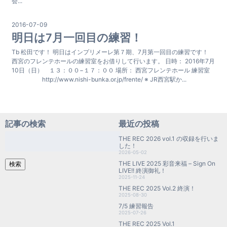
会...
2016-07-09
明日は7月一回目の練習！
Tb 松田です！ 明日はインプリメーレ第７期、7月第一回目の練習です！
西宮のフレンテホールの練習室をお借りして行います。 日時： 2016年7月
10日（日） １３：００−１７：００ 場所： 西宮フレンテホール 練習室
http://www.nishi-bunka.or.jp/frente/ ※ JR西宮駅か...
記事の検索
最近の投稿
検
THE REC 2026 vol.1 の収録を行いま
索:
した！
2026-05-02
THE LIVE 2025 彩音来福 – Sign On
検索
LIVE!! 終演御礼！
2025-11-24
THE REC 2025 Vol.2 終演！
2025-08-30
7/5 練習報告
2025-07-26
THE REC 2025 Vol.1