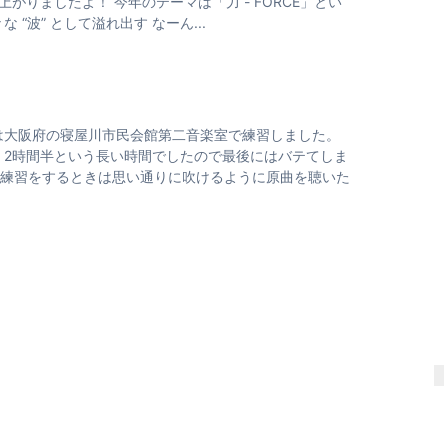
りましたよ！ 今年のテーマは「力 - FORCE」とい
“波” として溢れ出す なーん...
は大阪府の寝屋川市民会館第二音楽室で練習しました。
 2時間半という長い時間でしたので最後にはバテてしま
練習をするときは思い通りに吹けるように原曲を聴いた