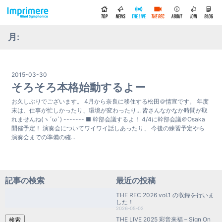
月:
2015-03-30
そろそろ本格始動するよー
お久しぶりでございます。 4月から奈良に移住する松田＠情宣です。 年度
末は、仕事が忙しかったり、環境が変わったり... 皆さんなかなか時間が取
れませんね(ヽ´ω`) ------- ■ 幹部会議するよ！ 4/4に幹部会議＠Osaka
開催予定！ 演奏会についてワイワイ話しあったり、 今後の練習予定やら
演奏会までの準備の確...
記事の検索
最近の投稿
検
THE REC 2026 vol.1 の収録を行いま
索:
した！
2026-05-02
THE LIVE 2025 彩音来福 – Sign On
検索