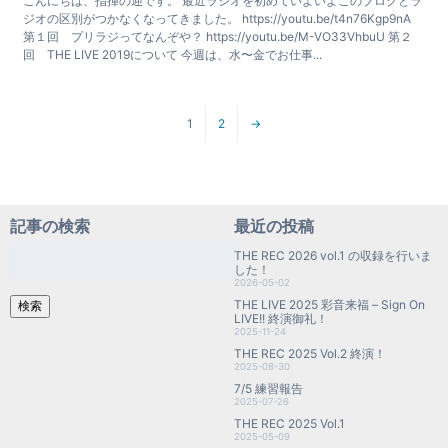
こんにちは、指揮の迎です。 最近ラジオを初めていよいよこのブログとラ
ジオの区別がつかなくなってきました。 https://youtu.be/t4n76Kgp9nA
第１回 プリラジってなんぞや？ https://youtu.be/M-VO33VhbuU 第２
回 THE LIVE 2019について 今週は、水〜金でお仕事...
1
2
→
記事の検索
最近の投稿
検
THE REC 2026 vol.1 の収録を行いま
索:
した！
2026-05-02
THE LIVE 2025 彩音来福 – Sign On
検索
LIVE!! 終演御礼！
2025-11-24
THE REC 2025 Vol.2 終演！
2025-08-30
7/5 練習報告
2025-07-26
THE REC 2025 Vol.1
2025-05-09