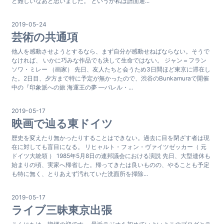
と難しいなあと思いました。 というか私は譜面通...
2019-05-24
芸術の共通項
他人を感動させようとするなら、まず自分が感動せねばならない。そうで
なければ、 いかに巧みな作品でも決して生命ではない。 ジャン＝フラン
ソワ・ミレー （画家） 先日、友人たちと会うため3日間ほど東京に滞在し
た。2日目、夕方まで特に予定が無かったので、渋谷のBunkamuraで開催
中の『印象派への旅 海運王の夢 ―バレル・...
2019-05-17
映画で辿る東ドイツ
歴史を変えたり無かったりすることはできない。過去に目を閉ざす者は現
在に対しても盲目になる。 リヒャルト・フォン・ヴァイツゼッカー（ 元
ドイツ大統領 ） 1985年5月8日の連邦議会における演説 先日、大型連休も
始まりの頃、実家へ帰省した。帰ってきたは良いものの、やることも予定
も特に無く、とりあえず汚れていた洗面所を掃除...
2019-05-17
ライブ三昧東京出張