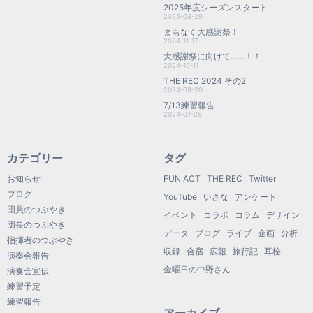
2025年度シーズンスタート
2025-03-29
まもなく大感謝祭！
2024-11-17
大感謝祭に向けて……！！
2024-10-11
THE REC 2024 その2
2024-09-20
7/13練習報告
2024-07-28
カテゴリー
タグ
お知らせ
FUN ACT
THE REC
Twitter
ブログ
YouTube
いさな
アンケート
団員のつぶやき
イベント
コラボ
コラム
デザイン
団長のつぶやき
データ
ブログ
ライブ
企画
分析
指揮者のつぶやき
収録
合宿
広報
旅行記
耳栓
演奏会報告
金曜日の中野さん
演奏会宣伝
練習予定
練習報告