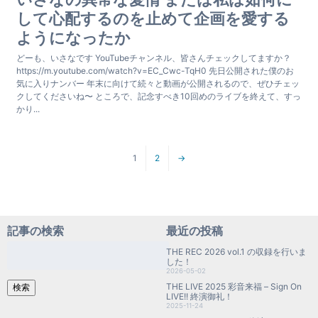
して心配するのを止めて企画を愛する
ようになったか
どーも、いさなです YouTubeチャンネル、皆さんチェックしてますか？
https://m.youtube.com/watch?v=EC_Cwc-TqH0 先日公開された僕のお
気に入りナンバー 年末に向けて続々と動画が公開されるので、ぜひチェッ
クしてくださいね〜 ところで、記念すべき10回めのライブを終えて、すっ
かり...
1
2
→
記事の検索
最近の投稿
検
THE REC 2026 vol.1 の収録を行いま
索:
した！
2026-05-02
THE LIVE 2025 彩音来福 – Sign On
検索
LIVE!! 終演御礼！
2025-11-24