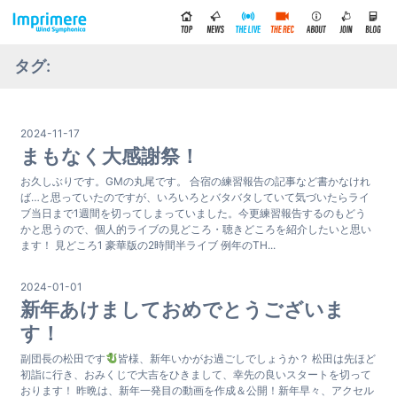
タグ:
2024-11-17
まもなく大感謝祭！
お久しぶりです。GMの丸尾です。 合宿の練習報告の記事など書かなけれ
ば…と思っていたのですが、いろいろとバタバタしていて気づいたらライ
ブ当日まで1週間を切ってしまっていました。今更練習報告するのもどう
かと思うので、個人的ライブの見どころ・聴きどころを紹介したいと思い
ます！ 見どころ1 豪華版の2時間半ライブ 例年のTH...
2024-01-01
新年あけましておめでとうございま
す！
副団長の松田です
皆様、新年いかがお過ごしでしょうか？ 松田は先ほど
初詣に行き、おみくじで大吉をひきまして、幸先の良いスタートを切って
おります！ 昨晩は、新年一発目の動画を作成＆公開！新年早々、アクセル