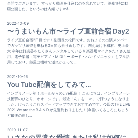
全開でございます。 すっかり動画を仕込むのを忘れていて、深夜1時に動
画公開した、というのは内緒ですｗ&...
2022-10-09
〜うまいもん市〜ライブ直前合宿 Day2
ライブ直前合宿2日目です！副団長の松田です。おおよその出演メンバー
でガッツリ練習を重ねる3日間も折り返しです。 増え続ける機材、史上最
大 今年は打楽器をたくさんレンタルしている & 楽器用マイクをたくさん使
用、電子楽器（電子ピアノ・MIDIキーボード・ハンドソニック）もフル活
用しており、部屋は機材で溢れかえって...
2021-10-16
You Tube配信をしてみて…
インプリメーレ初！ホールからのLive配信！ こんにちは。インプリメーレ
技術班のひとり、オオニシです。最近「ん」を「xn」で打つようになりま
した。けっこうこれスピードアップできておすすめです。今回のTHE LIVE
2021 We are the B.A.N.D.が先週終わりました！(今書いてるころにちょう
ど最後の曲し...
2019-11-07
いさなの異常な愛情 または私は如何に