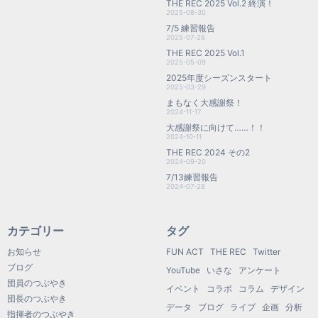
THE REC 2025 Vol.2 終演！
2025-08-30
7/5 練習報告
2025-07-26
THE REC 2025 Vol.1
2025-05-09
2025年度シーズンスタート
2025-03-29
まもなく大感謝祭！
2024-11-17
大感謝祭に向けて……！！
2024-10-11
THE REC 2024 その2
2024-09-20
7/13練習報告
2024-07-28
カテゴリー
タグ
お知らせ
FUN ACT
THE REC
Twitter
ブログ
YouTube
いさな
アンケート
団員のつぶやき
イベント
コラボ
コラム
デザイン
団長のつぶやき
データ
ブログ
ライブ
企画
分析
指揮者のつぶやき