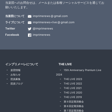
当楽団へのお問合せは、メールまたは各種ソーシャルサービスを通じてお
願いいたします。
当楽団について
imprimerews
gmail.com
ライブについて
imprimerews+live
gmail.com
Twitter
@imprimerews
Facebook
imprimerews
インプリメーレについて
THE LIVE
楽団情報
15th Anniversary Premium Live
お知らせ
2024
団員募集
THE LIVE 2023
団員ブログ
THE LIVE 2022
THE LIVE 2021
THE LIVE 2020
THE LIVE 2019
第９回定期演奏会
第８回定期演奏会
第７回定期演奏会