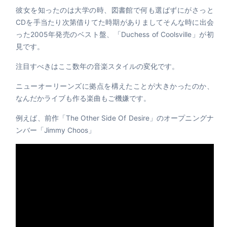
彼女を知ったのは大学の時、図書館で何も選ばずにがさっと
CDを手当たり次第借りてた時期がありましてそんな時に出会
った2005年発売のベスト盤、「Duchess of Coolsville」が初
見です。
注目すべきはここ数年の音楽スタイルの変化です。
ニューオーリーンズに拠点を構えたことが大きかったのか、
なんだかライブも作る楽曲もご機嫌です。
例えば、前作「The Other Side Of Desire」のオープニングナ
ンバー「Jimmy Choos」