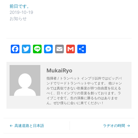
前日です。
2019-10-19
お知らせ
Facebook
Twitter
Line
Messenger
Email
Gmail
共
有
MukaiRyo
指揮者 / トランペット インプリ以外ではビッグバ
ンドでリードトランペットやってます。 他ジャン
ルでは真似できない吹奏楽が持つ自由度を伝える
べく、日々インプリの音楽を創っております。ラ
イブこそ全て。生の演奏に勝るものはありませ
ん。ぜひ僕らに会いに来てください！
高速道路と日本語
ラヂオの時間