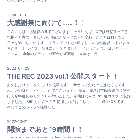
今年のRECのコンセプト...
2024-10-11
大感謝祭に向けて……！！
こんにちは。総監督の迎でございます。そういえば、Xでは総監督って意
気揚々と宣言しましたが、特にだからと言って変わったことは何もない
日々を過ごしています。 トランペットとMCをしている総監督 いよいよ来
月だぞ！！ ライブ、来月に迫ってきました。ということで、はいどーーー
ーーん！ 今年のチラシ。相変わらず素敵。 今年は、周...
2023-04-29
THE REC 2023 vol.1 公開スタート！
お久しぶりです 久しぶりの投稿です……サボってたわけではなくてです
ね。いやはや。どうも、迎でございます。 先日、寝屋川市民会館の音楽室
にて今年度初めてのRECを行いました。今回はなんと 360度カメラ で収録
しました。 360度カメラ？？ 使用したのはこちら。 Insta360 X3 です。
そしてこのカメラで撮影した...
2022-10-21
開演まであと19時間！！