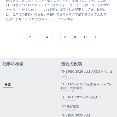
みなさま、おげんきですか？迎でございます。今週（というか、ここ数
日）は怒涛のブログラッシュでございます。 ということは、ライブが近い
ということだ！なので、この１週間に投稿された記事をご紹介。最後に
は、ご来場の皆様へのお願いを書いておりますので是非最後まで読んでく
ださいませ！！ ブログ投稿ラッシュ http://blog...
1
2
3
4
…
15
16
17
→
記事の検索
最近の投稿
検
THE REC 2026 vol.1 の収録を行いま
索:
した！
2026-05-02
THE LIVE 2025 彩音来福 – Sign On
検索
LIVE!! 終演御礼！
2025-11-24
THE REC 2025 Vol.2 終演！
2025-08-30
7/5 練習報告
2025-07-26
THE REC 2025 Vol.1