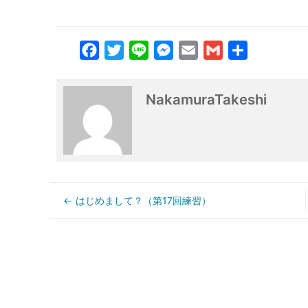
Facebook
Twitter
Line
Messenger
Email
Gmail
共
有
NakamuraTakeshi
はじめまして？（第17回練習）