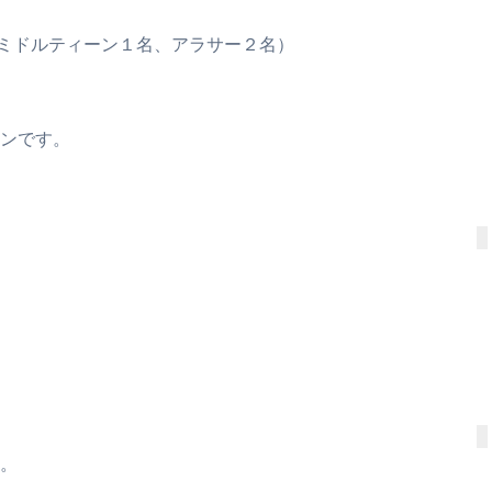
（ミドルティーン１名、アラサー２名）
ンです。
。