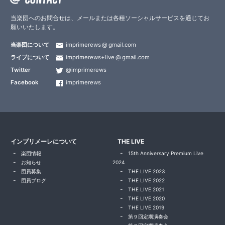
当楽団へのお問合せは、メールまたは各種ソーシャルサービスを通じてお
願いいたします。
当楽団について
imprimerews
gmail.com
ライブについて
imprimerews+live
gmail.com
Twitter
@imprimerews
Facebook
imprimerews
インプリメーレについて
THE LIVE
楽団情報
15th Anniversary Premium Live
お知らせ
2024
団員募集
THE LIVE 2023
団員ブログ
THE LIVE 2022
THE LIVE 2021
THE LIVE 2020
THE LIVE 2019
第９回定期演奏会