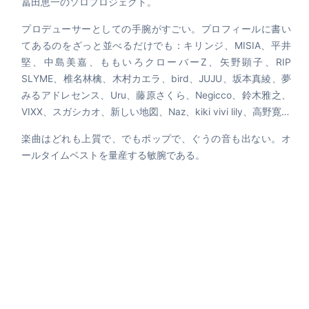
冨田恵一のソロプロジェクト。
プロデューサーとしての手腕がすごい。プロフィールに書い
てあるのをざっと並べるだけでも：キリンジ、MISIA、平井
堅、中島美嘉、ももいろクローバーZ、矢野顕子、RIP
SLYME、椎名林檎、木村カエラ、bird、JUJU、坂本真綾、夢
みるアドレセンス、Uru、藤原さくら、Negicco、鈴木雅之、
VIXX、スガシカオ、新しい地図、Naz、kiki vivi lily、高野寛…
楽曲はどれも上質で、でもポップで、ぐうの音も出ない。オ
ールタイムベストを量産する敏腕である。