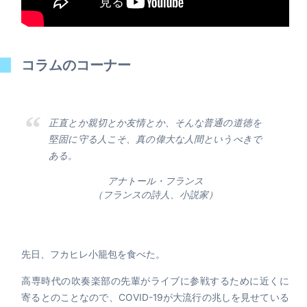
コラムのコーナー
正直とか親切とか友情とか、そんな普通の道徳を
堅固に守る人こそ、真の偉大な人間というべきで
ある。
アナトール・フランス
（フランスの詩人、小説家）
先日、フカヒレ小籠包を食べた。
高専時代の吹奏楽部の先輩がライブに参戦するために近くに
寄るとのことなので、COVID-19が大流行の兆しを見せている