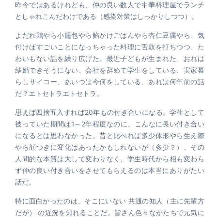
昨今ではあるけれども、仲の良い数人で中華料理屋でランチ
としゃれこんだわけである（感染対策はしっかりしつつ）。
よだれ鶏やら小籠包やら餡かけごはんやら杏仁豆腐やら、気
付けばすごいことになっちゃった料理に舌鼓を打ちつつ、た
わいもない話を繰り広げた。最近子どもが生まれた、おれは
結婚できそうにない、会社を辞めて学生をしている、実家暮
らしサイコー、あいつは今何をしている、あれは何年前の話
だ？エトセトラエトセトラ。
思えば四捨五入すれば20年もの付き合いになる。学生として
被っていた期間は1～2年程度なのに、こんなに長い付き合い
になるとは思わなかった。昔と比べれば多少体形やら生え際
やら顔つきに変化はあったかもしれないが（多少？）、その
人間的な本質は大して変わりなく、学生時代から相も変わら
ず仲の良い付き合いをさせてもらえるのは本当にありがたい
話だ。
特に面白かったのは、そこにいない 共通の知人（主に先輩方
だが） の近況を知れることだ。皆さん色々なかたちで元気に