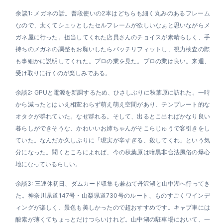
余談1: メガネの話。普段使いの2本はどちらも細く丸みのあるフレーム
なので、太くてシュッとしたセルフレームが欲しいなぁと思いながらメ
ガネ屋に行った。担当してくれた店員さんのチョイスが素晴らしく、手
持ちのメガネの調整もお願いしたらバッチリフィットし、視力検査の際
も事細かに説明してくれた。プロの業を見た。プロの業は良い。来週、
受け取りに行くのが楽しみである。
余談2: GPUと電源を新調するため、ひさしぶりに秋葉原に訪れた。一時
から減ったとはいえ相変わらず萌え萌え空間があり、テンプレート的な
オタクが群れていた。なぜ群れる。そして、出るとこ出ればかなり良い
暮らしができそうな、かわいいお姉ちゃんがそこらじゅうで客引きをし
ていた。なんだか久しぶりに「現実が辛すぎる、殺してくれ」という気
分になった。聞くところによれば、今の秋葉原は暗黒非合法風俗の爆心
地になっているらしい。
余談3: 三連休初日、ダムカード収集も兼ねて丹沢湖と山中湖へ行ってき
た。神奈川県道147号・山梨県道730号のルート、ものすごくワインデ
ィングが楽しく、景色も美しかったので超おすすめです。キャブ車には
酸素が薄くてちょっとだけつらいけれど。山中湖の駐車場において、一