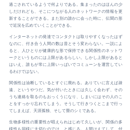
過ごされているようで何よりである。集まったのはほんの少
しだけれども、そこにつながる人のネットワークの情報を更
新することができる。また別の誰かに会った時に、伝聞の形
で近況を広めていくことができる。
インターネットの発達でコンタクトは取りやすくなったはず
なのに、付き合う人間の数は昔とそう変わらない。一説によ
ると、人ひとりが健康的な形で保持できる関係性のネットワ
ークというものには上限があるらしい。しかし上限があると
はいえ、誰もが常に上限いっぱいでコミューンを運営してい
るわけではない。
関係性は油断しているとすぐに廃れる。ありていに言えば疎
遠、というやつだ。気が付いたときには久しく会わず、その
うち連絡を取るのもおっくうになり、しまいにはその人のこ
とをすっかり忘れてしまう。そうして行きつくとこまで行っ
てしまえば、天涯孤独、そして畳のシミである。
生物多様性の重要性が唱えられはじめて久しいが、関係の多
様性も同様に大切なのでは、と感じる。人間はえてして、付