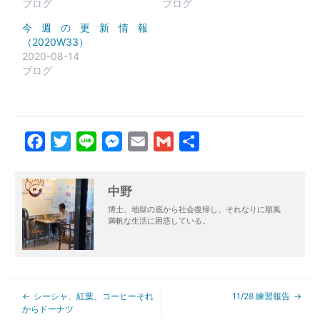
ブログ
ブログ
今週の更新情報
（2020W33）
2020-08-14
ブログ
Facebook
Twitter
Line
Messenger
Email
Gmail
共
有
中野
博士。地獄の底から社会復帰し、それなりに順風
満帆な生活に困惑している。
シーシャ、紅葉、コーヒーそれ
11/28 練習報告
からドーナツ