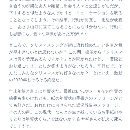
き合うのが楽な友人や頻繁に出会う人々と交流しがちだが、
下手すると似たような人ばかりとコミュニケーションを取る
こととなってしまう。その結果、行動が硬直し… 思想が硬直
し… あさま山荘に立てこもることにもなりかねない。行動に
も思想にも、色々な刺激があった方がいい。
ところで、クリスマスソングが街に流れ始めた。いささか気
が早すぎないとは思わないか？ この間、後輩から「クリスマ
スは何か予定あるんですか？」とか聞かれたけど、「普段ど
おり過ごすよ」としか答えようがないだろう。平日だぞ。そ
んなにみんなクリスマスがお好きなのか？ とはいえ、激動
の2020年もそろそろ終盤だ。
年末年始と言えば年賀状だ。最近はLINEやメールでの年賀の
挨拶も多いけれども、紙の年賀状の手書きのメッセージがと
ても好きだ。おれだけに向けられた近況報告やメッセージ。
その人の声。この現代、なんとか生き残っているお手紙のや
りとりは年賀状くらいではないか？ 白ヤギさんが飢えて死ん
でしまうぞ。